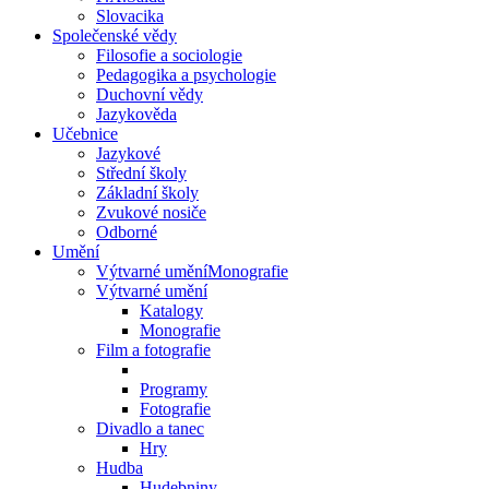
Slovacika
Společenské vědy
Filosofie a sociologie
Pedagogika a psychologie
Duchovní vědy
Jazykověda
Učebnice
Jazykové
Střední školy
Základní školy
Zvukové nosiče
Odborné
Umění
Výtvarné uměníMonografie
Výtvarné umění
Katalogy
Monografie
Film a fotografie
Programy
Fotografie
Divadlo a tanec
Hry
Hudba
Hudebniny