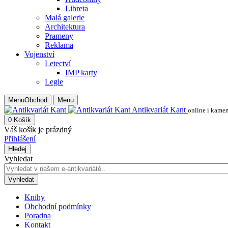
Libreta
Malá galerie
Architektura
Prameny
Reklama
Vojenství
Letectví
IMP karty
Legie
Menu
Obchod
Menu
Antikvariát Kant
online i kame
0
Košík
Váš košík je prázdný
Přihlášení
Hledej
Vyhledat
Vyhledat
Knihy
Obchodní podmínky
Poradna
Kontakt