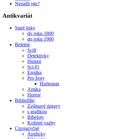
Nenašli jste?
Antikvariát
Staré tisky
do roku 1800
do roku 1900
Beletrie
Scifi
Detektivky
Humor
Sci-Fi
Erotika
Pro ženy
Harlequin
Antika
Horror
Bibliofilie
Zajímavé úpravy
s grafikou
Bibeloty
Kožené vazby
Cizojazyčné
Anglicky