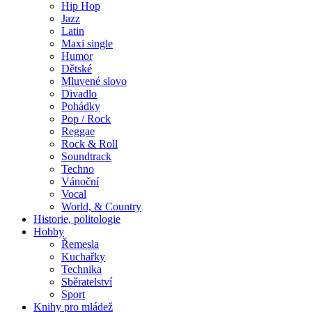
Hip Hop
Jazz
Latin
Maxi single
Humor
Dětské
Mluvené slovo
Divadlo
Pohádky
Pop / Rock
Reggae
Rock & Roll
Soundtrack
Techno
Vánoční
Vocal
World, & Country
Historie, politologie
Hobby
Řemesla
Kuchařky
Technika
Sběratelství
Sport
Knihy pro mládež