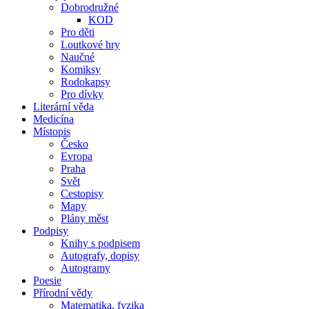
Dobrodružné
KOD
Pro děti
Loutkové hry
Naučné
Komiksy
Rodokapsy
Pro dívky
Literární věda
Medicína
Místopis
Česko
Evropa
Praha
Svět
Cestopisy
Mapy
Plány měst
Podpisy
Knihy s podpisem
Autografy, dopisy
Autogramy
Poesie
Přírodní vědy
Matematika, fyzika