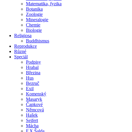
Matematika, fyzika
Botanika
Zoologie
Mineralogie
Chemie
Biologie
Religiosa
Buddhismus
Reprodukce
Různé
Speciál
Podpisy
Hrabal
Březina
Hus
Bezruč
Exil
Komenský
Masaryk
Čapkové
Němcová
Hašek
Seifert
Mácha
F.X.Šalda