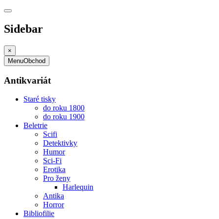
Sidebar
×
Menu
Obchod
Antikvariát
Staré tisky
do roku 1800
do roku 1900
Beletrie
Scifi
Detektivky
Humor
Sci-Fi
Erotika
Pro ženy
Harlequin
Antika
Horror
Bibliofilie