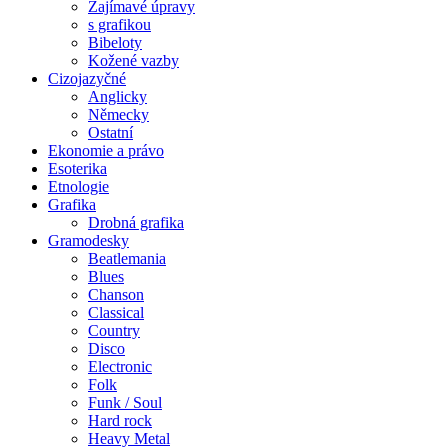
Zajímavé úpravy
s grafikou
Bibeloty
Kožené vazby
Cizojazyčné
Anglicky
Německy
Ostatní
Ekonomie a právo
Esoterika
Etnologie
Grafika
Drobná grafika
Gramodesky
Beatlemania
Blues
Chanson
Classical
Country
Disco
Electronic
Folk
Funk / Soul
Hard rock
Heavy Metal