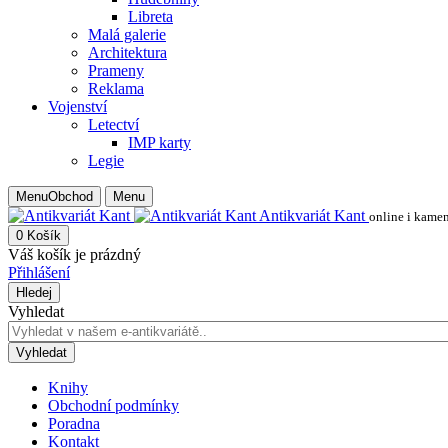
Libreta
Malá galerie
Architektura
Prameny
Reklama
Vojenství
Letectví
IMP karty
Legie
Menu
Obchod
Menu
Antikvariát Kant
online i kame
0
Košík
Váš košík je prázdný
Přihlášení
Hledej
Vyhledat
Vyhledat
Knihy
Obchodní podmínky
Poradna
Kontakt