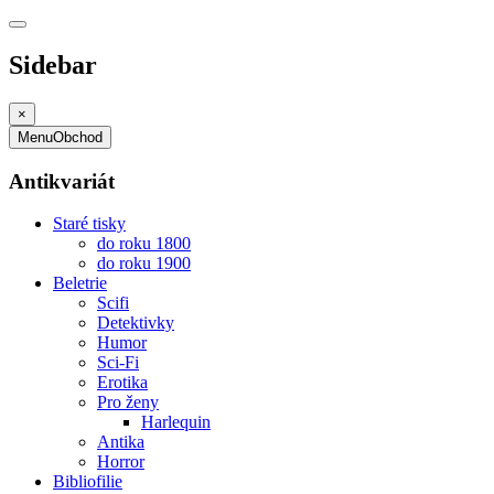
Sidebar
×
Menu
Obchod
Antikvariát
Staré tisky
do roku 1800
do roku 1900
Beletrie
Scifi
Detektivky
Humor
Sci-Fi
Erotika
Pro ženy
Harlequin
Antika
Horror
Bibliofilie