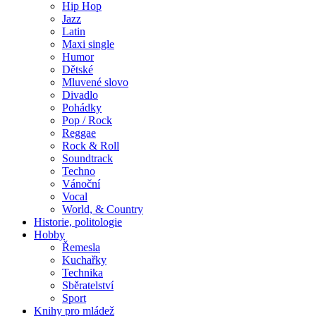
Hip Hop
Jazz
Latin
Maxi single
Humor
Dětské
Mluvené slovo
Divadlo
Pohádky
Pop / Rock
Reggae
Rock & Roll
Soundtrack
Techno
Vánoční
Vocal
World, & Country
Historie, politologie
Hobby
Řemesla
Kuchařky
Technika
Sběratelství
Sport
Knihy pro mládež