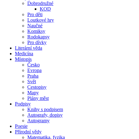
Dobrodružné
KOD
Pro děti
Loutkové hry
Naučné
Komiksy
Rodokapsy
Pro dívky
Literární věda
Medicína
Místopis
Česko
Evropa
Praha
Svět
Cestopisy
Mapy
Plány měst
Podpisy
Knihy s podpisem
Autografy, dopisy
Autogramy
Poesie
Přírodní vědy
Matematika, fyzika