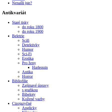
Nenašli jste?
Antikvariát
Staré tisky
do roku 1800
do roku 1900
Beletrie
Scifi
Detektivky
Humor
Sci-Fi
Erotika
Pro ženy
Harlequin
Antika
Horror
Bibliofilie
Zajímavé úpravy
s grafikou
Bibeloty
Kožené vazby
Cizojazyčné
Anglicky