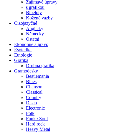
Zajímavé úpravy
s grafikou
Bibeloty
Kožené vazby
Cizojazyčné
Anglicky
Německy
Ostatní
Ekonomie a právo
Esoterika
Etnologie
Grafika
Drobná grafika
Gramodesky
Beatlemania
Blues
Chanson
Classical
Country
Disco
Electronic
Folk
Funk / Soul
Hard rock
Heavy Metal