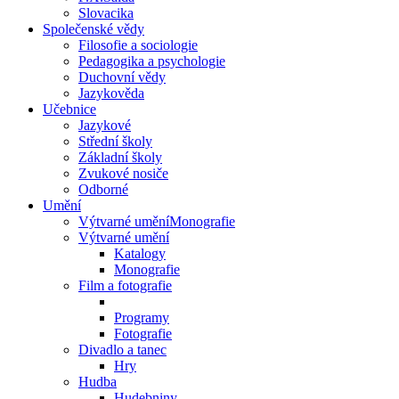
Slovacika
Společenské vědy
Filosofie a sociologie
Pedagogika a psychologie
Duchovní vědy
Jazykověda
Učebnice
Jazykové
Střední školy
Základní školy
Zvukové nosiče
Odborné
Umění
Výtvarné uměníMonografie
Výtvarné umění
Katalogy
Monografie
Film a fotografie
Programy
Fotografie
Divadlo a tanec
Hry
Hudba
Hudebniny