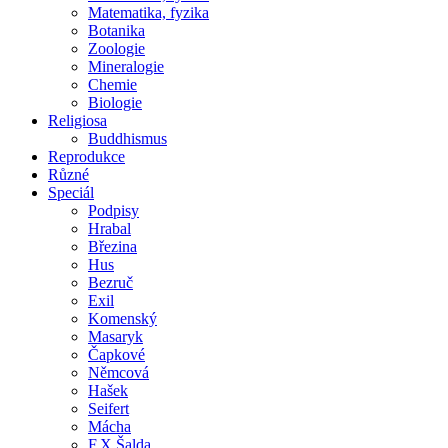
Matematika, fyzika
Botanika
Zoologie
Mineralogie
Chemie
Biologie
Religiosa
Buddhismus
Reprodukce
Různé
Speciál
Podpisy
Hrabal
Březina
Hus
Bezruč
Exil
Komenský
Masaryk
Čapkové
Němcová
Hašek
Seifert
Mácha
F.X.Šalda