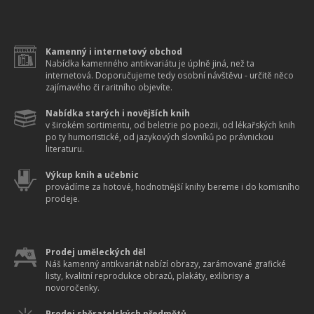
Kamenný i internetový obchod
Nabídka kamenného antikvariátu je úplně jiná, než ta
internetová. Doporučujeme tedy osobní návštěvu - určitě něco
zajímavého či raritního objevíte.
Nabídka starých i novějších knih
v širokém sortimentu, od beletrie po poezii, od lékařských knih
po ty humoristické, od jazykových slovníků po právnickou
literaturu.
Výkup knih a učebnic
provádíme za hotové, hodnotnější knihy bereme i do komisního
prodeje.
Prodej uměleckých děl
Náš kamenný antikvariát nabízí obrazy, zarámované grafické
listy, kvalitní reprodukce obrazů, plakáty, exlibrisy a
novoročenky.
Prodej sběratelských předmětů