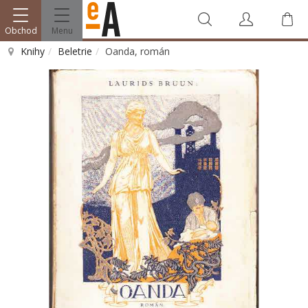
Obchod
Menu
Knihy
Beletrie
Oanda, román
Vyhledat