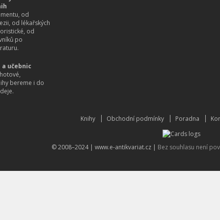
nih
imentu, od
ezii, od lékařských
oristické, od
vníků po
raturu.
 a učebnic
hotové,
nihy bereme i do
deje.
Knihy
Obchodní podmínky
Poradna
Kon
© 2008–2024 |
www.e-antikvariat.cz
|
Bez souhlasu není pov