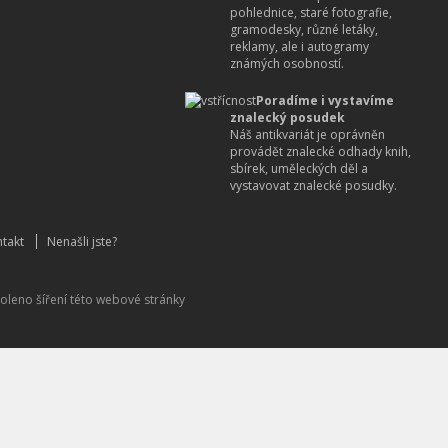
pohlednice, staré fotografie,
gramodesky, různé letáky,
reklamy, ale i autogramy
známých osobností.
Poradíme i vystavíme
znalecký posudek
Náš antikvariát je oprávněn
provádět znalecké odhady knih,
sbírek, uměleckých děl a
vystavovat znalecké posudky.
takt
Nenašli jste?
oleno šíření této webové stránky