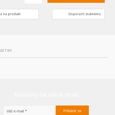
z na produkt
Doporučit známému
METRY
Novinky na váš e-mail