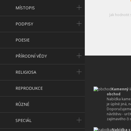
MÍSTOPIS
Jak hodnotit 
PODPISY
POESIE
PŘÍRODNÍ VĚDY
RELIGIOSA
REPRODUKCE
Kamenný i
obchod
Nabídka kamen
RŮZNÉ
je úplně jiná, 
Doporučujeme
návštěvu - urč
zajímavého či r
SPECIÁL
Nabídka s