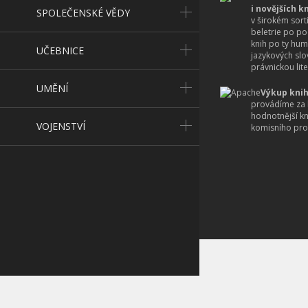
i novějších k
SPOLEČENSKÉ VĚDY
v širokém sort
beletrie po po
knih po ty hum
UČEBNICE
jazykových slo
právnickou lite
UMĚNÍ
Výkup knih
provádíme za 
hodnotnější k
VOJENSTVÍ
komisního pro