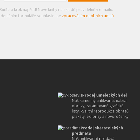
Buďte o krok napřed! Nové knihy na skladě pravidelně v e-mailu.
desláním formuláře souhlasím se
zpracováním osobních údajů
.
Prodej uměleckých děl
Náš kamenný antikvariát nabízí
obrazy, zarámované grafické
listy, kvalitní reprodukce obrazů,
plakáty, exlibrisy a novoročenky.
Prodej sběratelských
předmětů
Náš antikvariát prodává