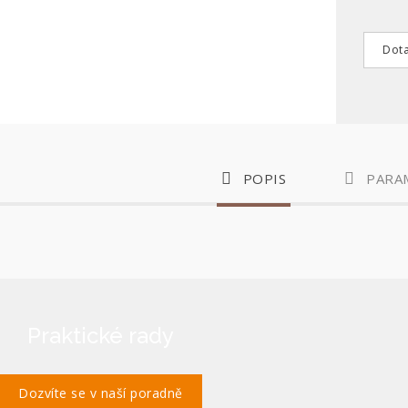
Dota
POPIS
PARA
Praktické rady
Dozvíte se v naší poradně