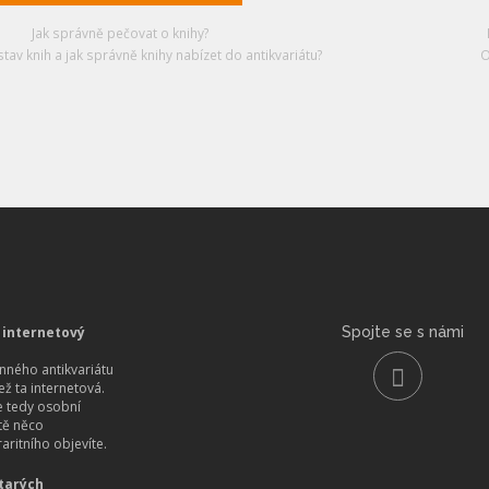
Jak správně pečovat o knihy?
stav knih a jak správně knihy nabízet do antikvariátu?
O
 internetový
Spojte se s námi
ného antikvariátu
než ta internetová.
 tedy osobní
itě něco
aritního objevíte.
tarých