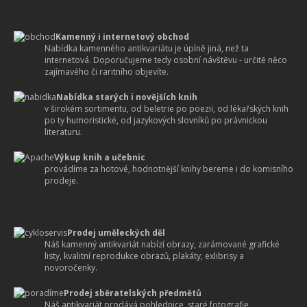
Kamenný i internetový obchod
Nabídka kamenného antikvariátu je úplně jiná, než ta
internetová. Doporučujeme tedy osobní návštěvu - určitě něco
zajímavého či raritního objevíte.
Nabídka starých i novějších knih
v širokém sortimentu, od beletrie po poezii, od lékařských knih
po ty humoristické, od jazykových slovníků po právnickou
literaturu.
Výkup knih a učebnic
provádíme za hotové, hodnotnější knihy bereme i do komisního
prodeje.
Prodej uměleckých děl
Náš kamenný antikvariát nabízí obrazy, zarámované grafické
listy, kvalitní reprodukce obrazů, plakáty, exlibrisy a
novoročenky.
Prodej sběratelských předmětů
Náš antikvariát prodává pohlednice, staré fotografie,