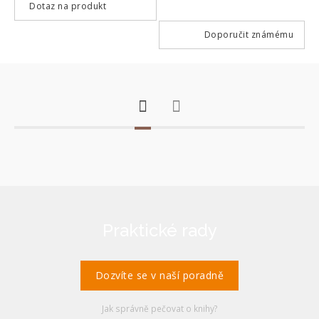
Dotaz na produkt
Doporučit známému
Praktické rady
Dozvíte se v naší poradně
Jak správně pečovat o knihy?