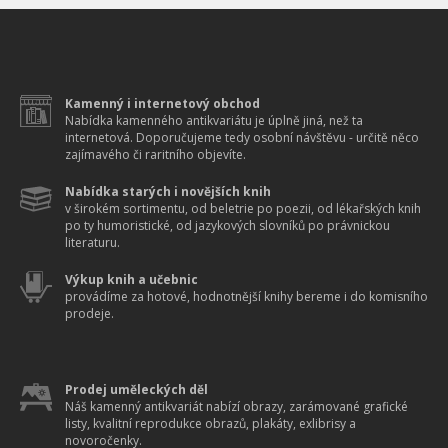
Kamenný i internetový obchod
Nabídka kamenného antikvariátu je úplně jiná, než ta
internetová. Doporučujeme tedy osobní návštěvu - určitě něco
zajímavého či raritního objevíte.
Nabídka starých i novějších knih
v širokém sortimentu, od beletrie po poezii, od lékařských knih
po ty humoristické, od jazykových slovníků po právnickou
literaturu.
Výkup knih a učebnic
provádíme za hotové, hodnotnější knihy bereme i do komisního
prodeje.
Prodej uměleckých děl
Náš kamenný antikvariát nabízí obrazy, zarámované grafické
listy, kvalitní reprodukce obrazů, plakáty, exlibrisy a
novoročenky.