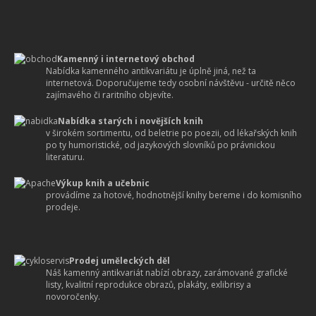
Kamenný i internetový obchod
Nabídka kamenného antikvariátu je úplně jiná, než ta
internetová. Doporučujeme tedy osobní návštěvu - určitě něco
zajímavého či raritního objevíte.
Nabídka starých i novějších knih
v širokém sortimentu, od beletrie po poezii, od lékařských knih
po ty humoristické, od jazykových slovníků po právnickou
literaturu.
Výkup knih a učebnic
provádíme za hotové, hodnotnější knihy bereme i do komisního
prodeje.
Prodej uměleckých děl
Náš kamenný antikvariát nabízí obrazy, zarámované grafické
listy, kvalitní reprodukce obrazů, plakáty, exlibrisy a
novoročenky.