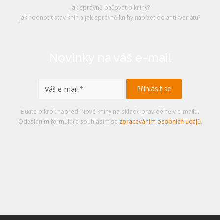
Jak správně pečovat o knihy?
Jak hodnotit stav knih a jak správně knihy nabízet do antikvariátu?
Novinky na váš e-mail
Buďte o krok napřed! Nové knihy na skladě pravidelně v e-mailu.
Odesláním formuláře souhlasím se
zpracováním osobních údajů
.