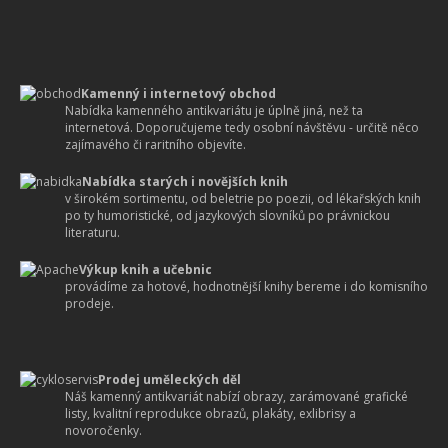
Kamenný i internetový obchod
Nabídka kamenného antikvariátu je úplně jiná, než ta
internetová. Doporučujeme tedy osobní návštěvu - určitě něco
zajímavého či raritního objevíte.
Nabídka starých i novějších knih
v širokém sortimentu, od beletrie po poezii, od lékařských knih
po ty humoristické, od jazykových slovníků po právnickou
literaturu.
Výkup knih a učebnic
provádíme za hotové, hodnotnější knihy bereme i do komisního
prodeje.
Prodej uměleckých děl
Náš kamenný antikvariát nabízí obrazy, zarámované grafické
listy, kvalitní reprodukce obrazů, plakáty, exlibrisy a
novoročenky.