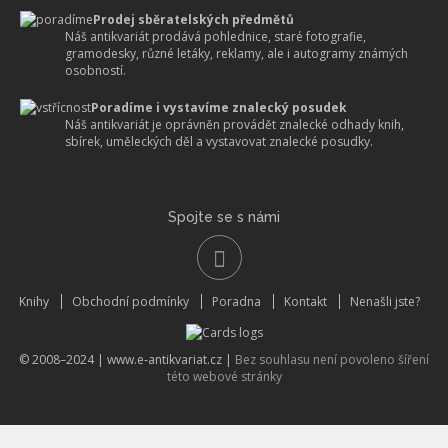
Prodej sběratelských předmětů
Náš antikvariát prodává pohlednice, staré fotografie,
gramodesky, různé letáky, reklamy, ale i autogramy známých
osobností.
Poradíme i vystavíme znalecký posudek
Náš antikvariát je oprávněn provádět znalecké odhady knih,
sbírek, uměleckých děl a vystavovat znalecké posudky.
Spojte se s námi
Knihy
Obchodní podmínky
Poradna
Kontakt
Nenašli jste?
© 2008–2024 |
www.e-antikvariat.cz
|
Bez souhlasu není povoleno šíření
této webové stránky