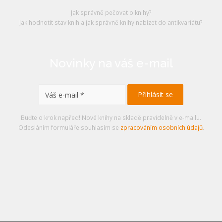
Jak správně pečovat o knihy?
Jak hodnotit stav knih a jak správně knihy nabízet do antikvariátu?
Novinky na váš e-mail
Buďte o krok napřed! Nové knihy na skladě pravidelně v e-mailu.
Odesláním formuláře souhlasím se
zpracováním osobních údajů
.