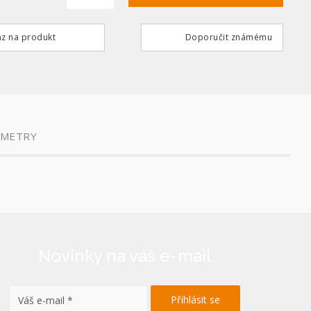
z na produkt
Doporučit známému
AMETRY
Novinky na váš e-mail