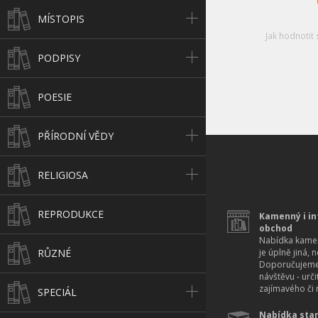
MÍSTOPIS
Jak hodnotit 
PODPISY
POESIE
PŘÍRODNÍ VĚDY
RELIGIOSA
REPRODUKCE
Kamenný i in
obchod
Nabídka kamen
RŮZNÉ
je úplně jiná, 
Doporučujeme
návštěvu - urč
zajímavého či r
SPECIÁL
Nabídka star