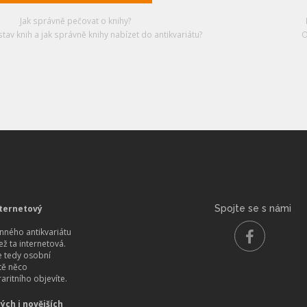
Jak správně pečovat o knihy?
stav knih a jak správně knihy nabízet do antikvariátu?
O
ternetový
Spojte se s námi
ného antikvariátu
než ta internetová.
 tedy osobní
itě něco
aritního objevíte.
ých i novějších