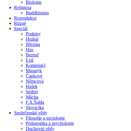
Biologie
Religiosa
Buddhismus
Reprodukce
Různé
Speciál
Podpisy
Hrabal
Březina
Hus
Bezruč
Exil
Komenský
Masaryk
Čapkové
Němcová
Hašek
Seifert
Mácha
F.X.Šalda
Slovacika
Společenské vědy
Filosofie a sociologie
Pedagogika a psychologie
Duchovní vědy