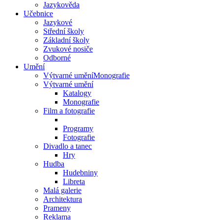
Jazykověda
Učebnice
Jazykové
Střední školy
Základní školy
Zvukové nosiče
Odborné
Umění
Výtvarné uměníMonografie
Výtvarné umění
Katalogy
Monografie
Film a fotografie
Programy
Fotografie
Divadlo a tanec
Hry
Hudba
Hudebniny
Libreta
Malá galerie
Architektura
Prameny
Reklama