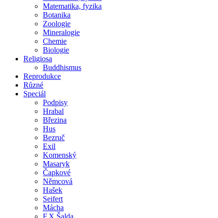
Matematika, fyzika
Botanika
Zoologie
Mineralogie
Chemie
Biologie
Religiosa
Buddhismus
Reprodukce
Různé
Speciál
Podpisy
Hrabal
Březina
Hus
Bezruč
Exil
Komenský
Masaryk
Čapkové
Němcová
Hašek
Seifert
Mácha
F.X.Šalda