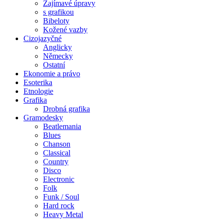
Zajímavé úpravy
s grafikou
Bibeloty
Kožené vazby
Cizojazyčné
Anglicky
Německy
Ostatní
Ekonomie a právo
Esoterika
Etnologie
Grafika
Drobná grafika
Gramodesky
Beatlemania
Blues
Chanson
Classical
Country
Disco
Electronic
Folk
Funk / Soul
Hard rock
Heavy Metal