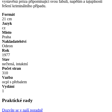
vystavěná próza připomínající svou fabulí, napětím a tajuplností
řešení kriminálního případu.
Formát
21 cm
Jazyk
cz
Místo
Praha
Nakladatelství
Odeon
Rok
1977
Stav
nečtená, intaktní
Počet stran
310
Vazba
ocpl s přebalem
Vydání
1
Praktické rady
Dozvíte se v naší poradně