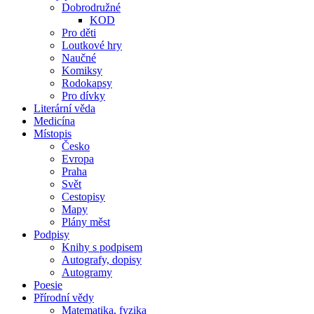
Dobrodružné
KOD
Pro děti
Loutkové hry
Naučné
Komiksy
Rodokapsy
Pro dívky
Literární věda
Medicína
Místopis
Česko
Evropa
Praha
Svět
Cestopisy
Mapy
Plány měst
Podpisy
Knihy s podpisem
Autografy, dopisy
Autogramy
Poesie
Přírodní vědy
Matematika, fyzika