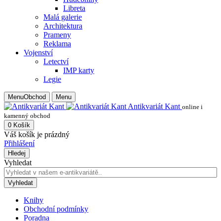
Libreta
Malá galerie
Architektura
Prameny
Reklama
Vojenství
Letectví
IMP karty
Legie
Menu
Obchod
Menu
Antikvariát Kant
online i
kamenný obchod
0
Košík
Váš košík je prázdný
Přihlášení
Hledej
Vyhledat
Vyhledat
Knihy
Obchodní podmínky
Poradna