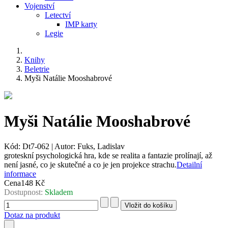
Vojenství
Letectví
IMP karty
Legie
Knihy
Beletrie
Myši Natálie Mooshabrové
Myši Natálie Mooshabrové
Kód:
Dt7-062
|
Autor:
Fuks, Ladislav
groteskní psychologická hra, kde se realita a fantazie prolínají, až
není jasné, co je skutečné a co je jen projekce strachu.
Detailní
informace
Cena
148 Kč
Dostupnost:
Skladem
Dotaz na produkt