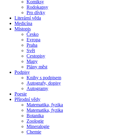
Komiksy
Rodokapsy
Pro dívky
Literární věda
Medicína
Místopis
Česko
Evropa
Praha
Svět
Cestopisy
Mapy
Plány měst
Podpisy
Knihy s podpisem
Autografy, dopisy
Autogramy
Poesie
Přírodní vědy
Matematika, fyzika
Matematika, fyzika
Botanika
Zoologie
Mineralogie
Chemie