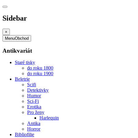
Sidebar
×
Menu
Obchod
Antikvariát
Staré tisky
do roku 1800
do roku 1900
Beletrie
Scifi
Detektivky
Humor
Sci-Fi
Erotika
Pro ženy
Harlequin
Antika
Horror
Bibliofilie