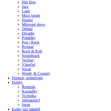
Hip Hop
Jazz
Latin
Maxi single
Humor
Mluvené slovo
Dětské
Divadlo
Pohádky
Pop / Rock
Reggae
Rock & Roll
Soundtrack
Techno
Vánoční
Vocal
World, & Country
Historie, politologie
Hobby
Řemesla
Kuchařky
Technika
Sběratelství
Sport
Knihy pro mládež