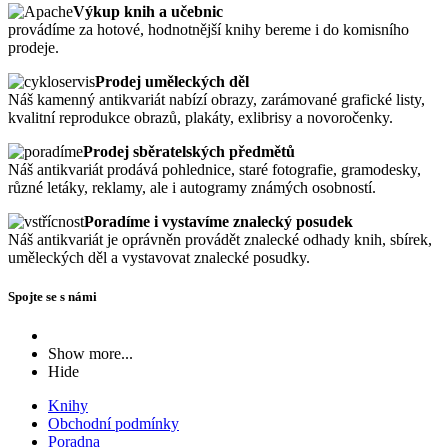
Výkup knih a učebnic
provádíme za hotové, hodnotnější knihy bereme i do komisního
prodeje.
Prodej uměleckých děl
Náš kamenný antikvariát nabízí obrazy, zarámované grafické listy,
kvalitní reprodukce obrazů, plakáty, exlibrisy a novoročenky.
Prodej sběratelských předmětů
Náš antikvariát prodává pohlednice, staré fotografie, gramodesky,
různé letáky, reklamy, ale i autogramy známých osobností.
Poradíme i vystavíme znalecký posudek
Náš antikvariát je oprávněn provádět znalecké odhady knih, sbírek,
uměleckých děl a vystavovat znalecké posudky.
Spojte se s námi
Show more...
Hide
Knihy
Obchodní podmínky
Poradna