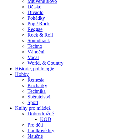
Mluvené slovo
Dětské
Divadlo
Pohádky
Pop / Rock
Reggae
Rock & Roll
Soundtrack
Techno
Vánoční
Vocal
World, & Country
Historie, politologie
Hobby
Řemesla
Kuchařky
Technika
Sběratelství
Sport
Knihy pro mládež
Dobrodružné
KOD
Pro děti
Loutkové hry
Naučné