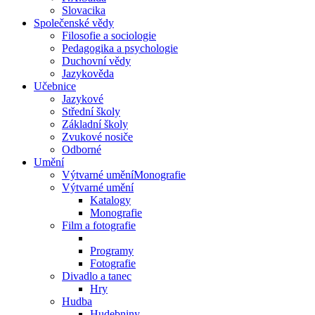
Slovacika
Společenské vědy
Filosofie a sociologie
Pedagogika a psychologie
Duchovní vědy
Jazykověda
Učebnice
Jazykové
Střední školy
Základní školy
Zvukové nosiče
Odborné
Umění
Výtvarné uměníMonografie
Výtvarné umění
Katalogy
Monografie
Film a fotografie
Programy
Fotografie
Divadlo a tanec
Hry
Hudba
Hudebniny