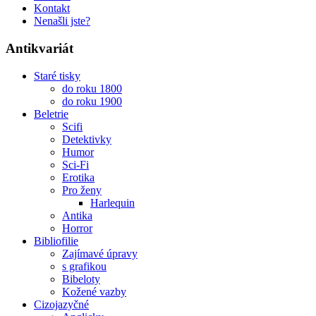
Kontakt
Nenašli jste?
Antikvariát
Staré tisky
do roku 1800
do roku 1900
Beletrie
Scifi
Detektivky
Humor
Sci-Fi
Erotika
Pro ženy
Harlequin
Antika
Horror
Bibliofilie
Zajímavé úpravy
s grafikou
Bibeloty
Kožené vazby
Cizojazyčné