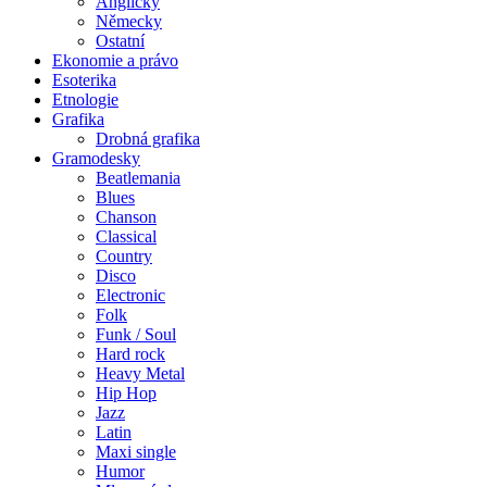
Anglicky
Německy
Ostatní
Ekonomie a právo
Esoterika
Etnologie
Grafika
Drobná grafika
Gramodesky
Beatlemania
Blues
Chanson
Classical
Country
Disco
Electronic
Folk
Funk / Soul
Hard rock
Heavy Metal
Hip Hop
Jazz
Latin
Maxi single
Humor