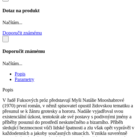
Dotaz na produkt
Načítám...
Doporučit známému
Doporučit známému
Načítám...
Popis
Parametry
Popis
V řadě Fuksových próz představují Myši Natálie Mooshabrové
(1970) první román, v němž spisovatel opustil židovskou tematiku a
přesunul se k žánru grotesky a hororu. Nadále vyjadřoval svou
existenciální úzkost, tentokrát ale své postavy s podivnými jmény a
příběhy posunul do prostředí neskutečného a bizarního. Příběh
sledující bezmocnost vůči lidské špatnosti a zlu však opět vyprávěl v
každodenních a jakoby současných situacích. Vznikla suverénně