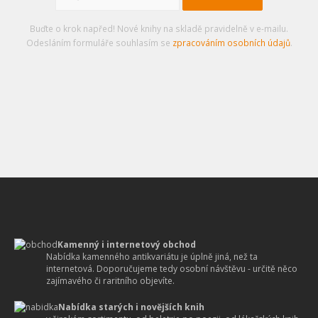
Buďte o krok napřed! Nové knihy na skladě pravidelně v e-mailu.
Odesláním formuláře souhlasím se
zpracováním osobních údajů
.
Kamenný i internetový obchod
Nabídka kamenného antikvariátu je úplně jiná, než ta
internetová. Doporučujeme tedy osobní návštěvu - určitě něco
zajímavého či raritního objevíte.
Nabídka starých i novějších knih