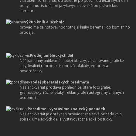
v širokém sortimentu, od beletrie po poezii, od lékařských knih
po ty humoristické, od jazykových slovníků po právnickou
literaturu.
Výkup knih a učebnic
provádíme za hotové, hodnotnější knihy bereme i do komisního
prodeje.
Prodej uměleckých děl
Náš kamenný antikvariát nabízí obrazy, zarámované grafické
listy, kvalitní reprodukce obrazů, plakáty, exlibrisy a
novoročenky.
Prodej sběratelských předmětů
Náš antikvariát prodává pohlednice, staré fotografie,
gramodesky, různé letáky, reklamy, ale i autogramy známých
osobností.
Poradíme i vystavíme znalecký posudek
Náš antikvariát je oprávněn provádět znalecké odhady knih,
sbírek, uměleckých děl a vystavovat znalecké posudky.