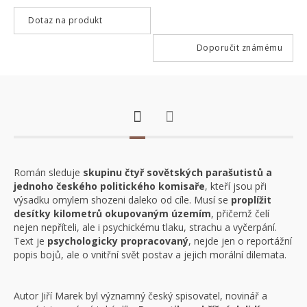
Dotaz na produkt
Doporučit známému
Román sleduje
skupinu čtyř sovětských parašutistů a
jednoho českého politického komisaře
, kteří jsou při
výsadku omylem shozeni daleko od cíle. Musí se
proplížit
desítky kilometrů okupovaným územím
, přičemž čelí
nejen nepříteli, ale i psychickému tlaku, strachu a vyčerpání.
Text je
psychologicky propracovaný
, nejde jen o reportážní
popis bojů, ale o vnitřní svět postav a jejich morální dilemata.
Autor Jiří Marek byl významný český spisovatel, novinář a