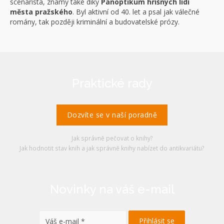
scenárista, známý také díky
Panoptikum hříšných lidí
města pražského
. Byl aktivní od 40. let a psal jak válečné
romány, tak později kriminální a budovatelské prózy.
Praktické rady
Dozvíte se v naší poradně
Jak správně pečovat o knihy?
Jak hodnotit stav knih a jak správně knihy nabízet do antikvariátu?
Novinky na váš e-mail