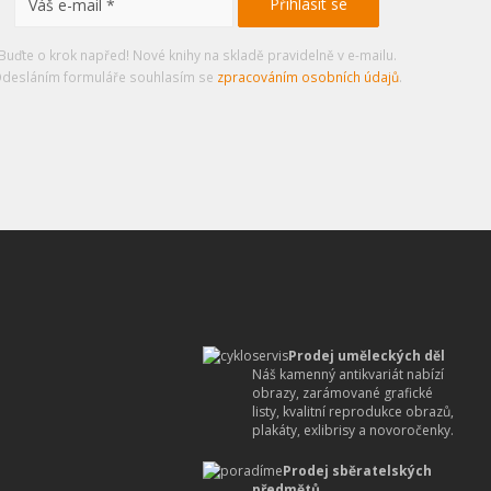
Buďte o krok napřed! Nové knihy na skladě pravidelně v e-mailu.
desláním formuláře souhlasím se
zpracováním osobních údajů
.
Prodej uměleckých děl
Náš kamenný antikvariát nabízí
obrazy, zarámované grafické
listy, kvalitní reprodukce obrazů,
plakáty, exlibrisy a novoročenky.
Prodej sběratelských
předmětů