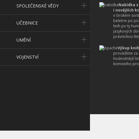
Nabídka s
SPOLEČENSKÉ VĚDY
i novějších k
v širokém sort
beletrie po po
UČEBNICE
knih po ty hum
jazykových slo
právnickou lite
UMĚNÍ
Výkup knih
provádíme za 
VOJENSTVÍ
hodnotnější k
komisního pro