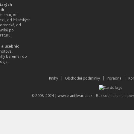
tarých
nih
imentu, od
ezii, od lékařských
oristické, od
vníků po
raturu.
 a učebnic
hotové,
nihy bereme i do
deje.
Knihy
Obchodní podmínky
Poradna
Kon
© 2008–2024 |
www.e-antikvariat.cz
|
Bez souhlasu není pov