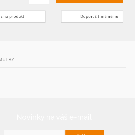
z na produkt
Doporučit známému
METRY
Novinky na váš e-mail