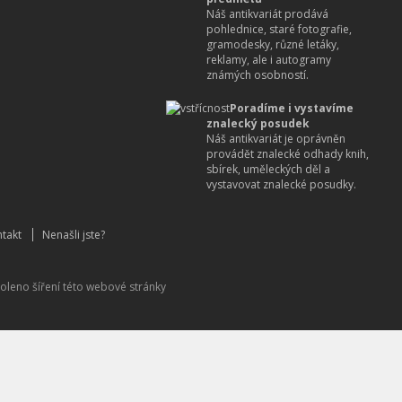
Náš antikvariát prodává
pohlednice, staré fotografie,
gramodesky, různé letáky,
reklamy, ale i autogramy
známých osobností.
Poradíme i vystavíme
znalecký posudek
Náš antikvariát je oprávněn
provádět znalecké odhady knih,
sbírek, uměleckých děl a
vystavovat znalecké posudky.
takt
Nenašli jste?
oleno šíření této webové stránky