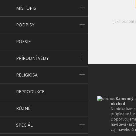
MÍSTOPIS
Jak hodnotit 
PODPISY
POESIE
PŘÍRODNÍ VĚDY
RELIGIOSA
REPRODUKCE
Kamenný i
obchod
RŮZNÉ
Nabídka kamen
je úplně jiná, 
Doporučujeme
návštěvu - urč
SPECIÁL
zajímavého či r