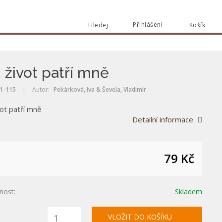
Přihlášení
Hledej
Košík
Vyhle
Vyhledat
 život patří mně
1-115
|
Autor:
Pekárková, Iva & Ševela, Vladimír
ot patří mně
Detailní informace
79 Kč
nost:
Skladem