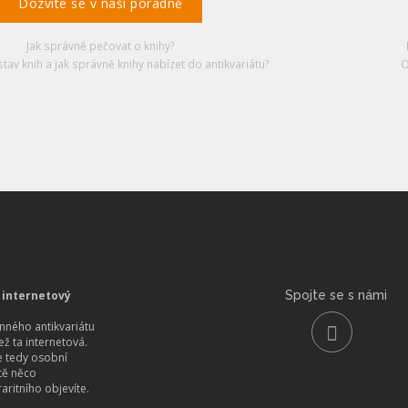
Dozvíte se v naší poradně
Jak správně pečovat o knihy?
stav knih a jak správně knihy nabízet do antikvariátu?
O
 internetový
Spojte se s námi
ného antikvariátu
než ta internetová.
 tedy osobní
itě něco
aritního objevíte.