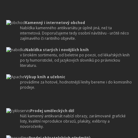
Kamenný i internetový obchod
Nabídka kamenného antikvariátu je úplně jiná, než ta
internetová. Doporučujeme tedy osobní návštěvu - určitě něco
zajímavého či raritního objevíte.
Nabídka starých i novějších knih
v širokém sortimentu, od beletrie po poezii, od lékařských knih
po ty humoristické, od jazykových slovníků po právnickou
literaturu.
Výkup knih a učebnic
provádíme za hotové, hodnotnější knihy bereme i do komisního
prodeje.
Prodej uměleckých děl
Náš kamenný antikvariát nabízí obrazy, zarámované grafické
listy, kvalitní reprodukce obrazů, plakáty, exlibrisy a
novoročenky.
Prodej sběratelských předmětů