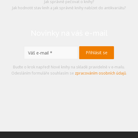
Jak správně pečovat o knihy?
Jak hodnotit stav knih a jak správně knihy nabízet do antikvariátu?
Novinky na váš e-mail
Buďte o krok napřed! Nové knihy na skladě pravidelně v e-mailu.
Odesláním formuláře souhlasím se
zpracováním osobních údajů
.