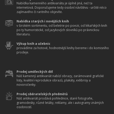
Nabídka kamenného antikvariátu je úplně jiná, než ta
internetová. Doporučujeme tedy osobní návštěvu - určitě něco
zajímavého či raritního objevíte.
Nabídka starých i novějších knih
v širokém sortimentu, od beletrie po poezii, od lékařských knih
po ty humoristické, od jazykových slovníků po právnickou
literaturu.
Výkup knih a učebnic
provádíme za hotové, hodnotnější knihy bereme i do komisního
prodeje.
Prodej uměleckých děl
Náš kamenný antikvariát nabízí obrazy, zarámované grafické
listy, kvalitní reprodukce obrazů, plakáty, exlibrisy a
novoročenky.
Prodej sběratelských předmětů
Náš antikvariát prodává pohlednice, staré fotografie,
gramodesky, různé letáky, reklamy, ale i autogramy známých
osobností.