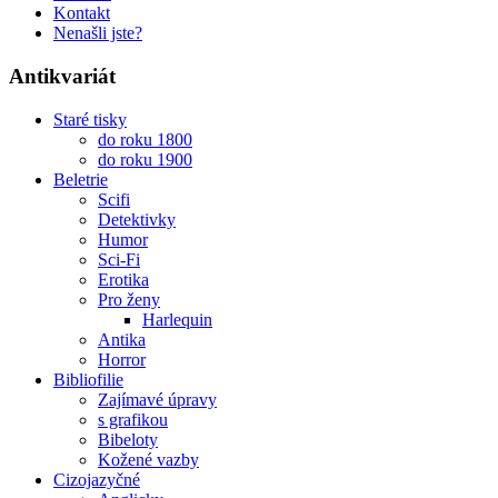
Kontakt
Nenašli jste?
Antikvariát
Staré tisky
do roku 1800
do roku 1900
Beletrie
Scifi
Detektivky
Humor
Sci-Fi
Erotika
Pro ženy
Harlequin
Antika
Horror
Bibliofilie
Zajímavé úpravy
s grafikou
Bibeloty
Kožené vazby
Cizojazyčné