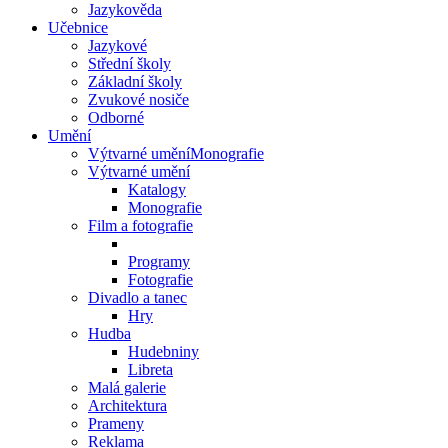
Jazykověda
Učebnice
Jazykové
Střední školy
Základní školy
Zvukové nosiče
Odborné
Umění
Výtvarné uměníMonografie
Výtvarné umění
Katalogy
Monografie
Film a fotografie
Programy
Fotografie
Divadlo a tanec
Hry
Hudba
Hudebniny
Libreta
Malá galerie
Architektura
Prameny
Reklama