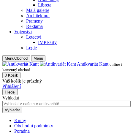
Libreta
Malá galerie
Architektura
Prameny
Reklama
Vojenství
Letectví
IMP karty
Legie
Menu
Obchod
Menu
Antikvariát Kant
online i
kamenný obchod
0
Košík
Váš košík je prázdný
Přihlášení
Hledej
Vyhledat
Vyhledat
Knihy
Obchodní podmínky
Poradna