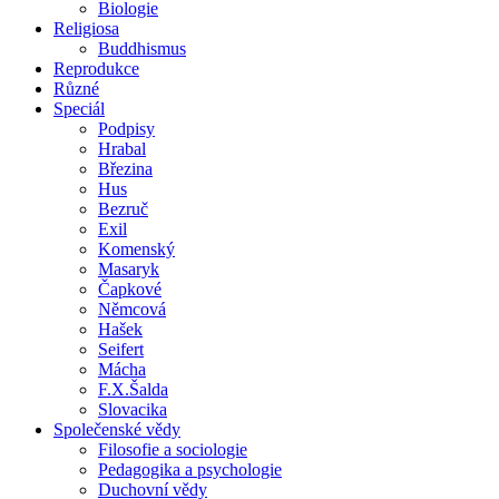
Biologie
Religiosa
Buddhismus
Reprodukce
Různé
Speciál
Podpisy
Hrabal
Březina
Hus
Bezruč
Exil
Komenský
Masaryk
Čapkové
Němcová
Hašek
Seifert
Mácha
F.X.Šalda
Slovacika
Společenské vědy
Filosofie a sociologie
Pedagogika a psychologie
Duchovní vědy