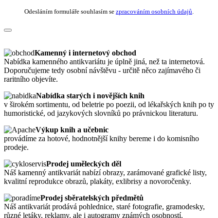
Odesláním formuláře souhlasím se
zpracováním osobních údajů
.
Kamenný i internetový obchod
Nabídka kamenného antikvariátu je úplně jiná, než ta internetová.
Doporučujeme tedy osobní návštěvu - určitě něco zajímavého či
raritního objevíte.
Nabídka starých i novějších knih
v širokém sortimentu, od beletrie po poezii, od lékařských knih po ty
humoristické, od jazykových slovníků po právnickou literaturu.
Výkup knih a učebnic
provádíme za hotové, hodnotnější knihy bereme i do komisního
prodeje.
Prodej uměleckých děl
Náš kamenný antikvariát nabízí obrazy, zarámované grafické listy,
kvalitní reprodukce obrazů, plakáty, exlibrisy a novoročenky.
Prodej sběratelských předmětů
Náš antikvariát prodává pohlednice, staré fotografie, gramodesky,
různé letáky, reklamy, ale i autogramy známých osobností.