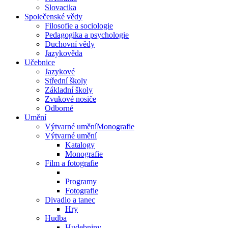
Slovacika
Společenské vědy
Filosofie a sociologie
Pedagogika a psychologie
Duchovní vědy
Jazykověda
Učebnice
Jazykové
Střední školy
Základní školy
Zvukové nosiče
Odborné
Umění
Výtvarné uměníMonografie
Výtvarné umění
Katalogy
Monografie
Film a fotografie
Programy
Fotografie
Divadlo a tanec
Hry
Hudba
Hudebniny