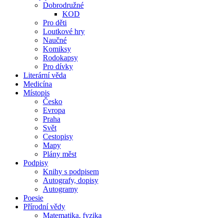
Dobrodružné
KOD
Pro děti
Loutkové hry
Naučné
Komiksy
Rodokapsy
Pro dívky
Literární věda
Medicína
Místopis
Česko
Evropa
Praha
Svět
Cestopisy
Mapy
Plány měst
Podpisy
Knihy s podpisem
Autografy, dopisy
Autogramy
Poesie
Přírodní vědy
Matematika, fyzika