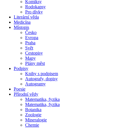
Komiksy
Rodokapsy
Pro dívky
Literární věda
Medicína
Místopis
Česko
Evropa
Praha
Svět
Cestopisy
Mapy
Plány měst
Podpisy
Knihy s podpisem
Autografy, dopisy
Autogramy
Poesie
Přírodní vědy
Matematika, fyzika
Matematika, fyzika
Botanika
Zoologie
Mineralogie
Chemie