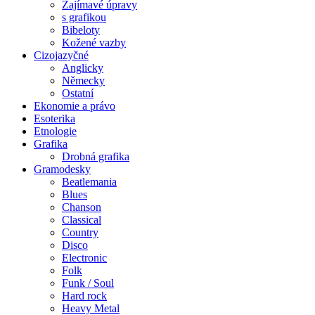
Zajímavé úpravy
s grafikou
Bibeloty
Kožené vazby
Cizojazyčné
Anglicky
Německy
Ostatní
Ekonomie a právo
Esoterika
Etnologie
Grafika
Drobná grafika
Gramodesky
Beatlemania
Blues
Chanson
Classical
Country
Disco
Electronic
Folk
Funk / Soul
Hard rock
Heavy Metal