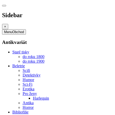
Sidebar
×
Menu
Obchod
Antikvariát
Staré tisky
do roku 1800
do roku 1900
Beletrie
Scifi
Detektivky
Humor
Sci-Fi
Erotika
Pro ženy
Harlequin
Antika
Horror
Bibliofilie