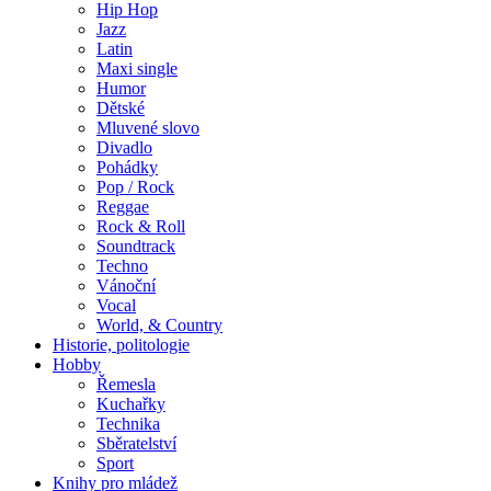
Hip Hop
Jazz
Latin
Maxi single
Humor
Dětské
Mluvené slovo
Divadlo
Pohádky
Pop / Rock
Reggae
Rock & Roll
Soundtrack
Techno
Vánoční
Vocal
World, & Country
Historie, politologie
Hobby
Řemesla
Kuchařky
Technika
Sběratelství
Sport
Knihy pro mládež