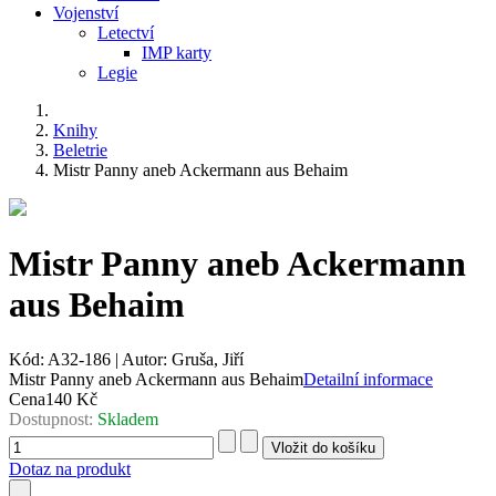
Vojenství
Letectví
IMP karty
Legie
Knihy
Beletrie
Mistr Panny aneb Ackermann aus Behaim
Mistr Panny aneb Ackermann
aus Behaim
Kód:
A32-186
|
Autor:
Gruša, Jiří
Mistr Panny aneb Ackermann aus Behaim
Detailní informace
Cena
140 Kč
Dostupnost:
Skladem
Dotaz na produkt