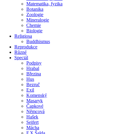
Matematika, fyzika
Botanika
Zoologie
Mineralogie
Chemie
Biologie
Religiosa
Buddhismus
Reprodukce
Různé
Speciál
Podpisy
Hrabal
Březina
Hus
Bezruč
Exil
Komenský
Masaryk
Čapkové
Němcová
Hašek
Seifert
Mácha
F.X.Šalda