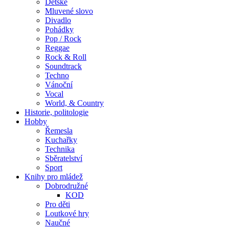
Dětské
Mluvené slovo
Divadlo
Pohádky
Pop / Rock
Reggae
Rock & Roll
Soundtrack
Techno
Vánoční
Vocal
World, & Country
Historie, politologie
Hobby
Řemesla
Kuchařky
Technika
Sběratelství
Sport
Knihy pro mládež
Dobrodružné
KOD
Pro děti
Loutkové hry
Naučné