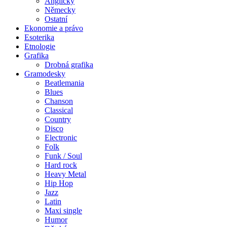
Anglicky
Německy
Ostatní
Ekonomie a právo
Esoterika
Etnologie
Grafika
Drobná grafika
Gramodesky
Beatlemania
Blues
Chanson
Classical
Country
Disco
Electronic
Folk
Funk / Soul
Hard rock
Heavy Metal
Hip Hop
Jazz
Latin
Maxi single
Humor