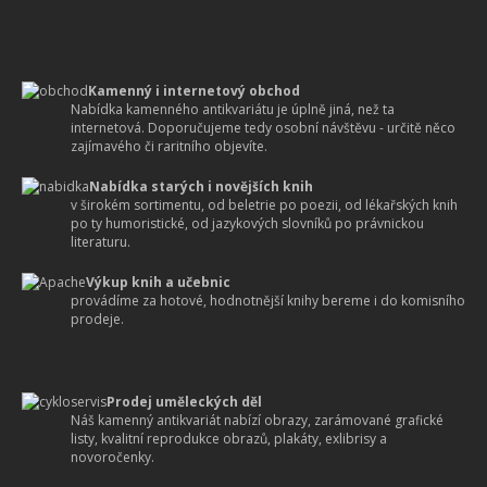
Kamenný i internetový obchod
Nabídka kamenného antikvariátu je úplně jiná, než ta
internetová. Doporučujeme tedy osobní návštěvu - určitě něco
zajímavého či raritního objevíte.
Nabídka starých i novějších knih
v širokém sortimentu, od beletrie po poezii, od lékařských knih
po ty humoristické, od jazykových slovníků po právnickou
literaturu.
Výkup knih a učebnic
provádíme za hotové, hodnotnější knihy bereme i do komisního
prodeje.
Prodej uměleckých děl
Náš kamenný antikvariát nabízí obrazy, zarámované grafické
listy, kvalitní reprodukce obrazů, plakáty, exlibrisy a
novoročenky.