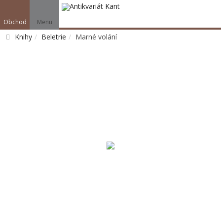
Obchod
Menu
Knihy
Beletrie
Marné volání
Vyhledat