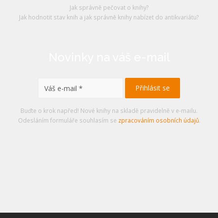
Jak správně pečovat o knihy?
Jak hodnotit stav knih a jak správně knihy nabízet do antikvariátu?
Novinky na váš e-mail
Buďte o krok napřed! Nové knihy na skladě pravidelně v e-mailu.
Odesláním formuláře souhlasím se
zpracováním osobních údajů
.