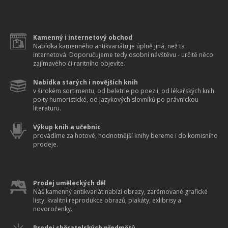
Kamenný i internetový obchod
Nabídka kamenného antikvariátu je úplně jiná, než ta
internetová. Doporučujeme tedy osobní návštěvu - určitě něco
zajímavého či raritního objevíte.
Nabídka starých i novějších knih
v širokém sortimentu, od beletrie po poezii, od lékařských knih
po ty humoristické, od jazykových slovníků po právnickou
literaturu.
Výkup knih a učebnic
provádíme za hotové, hodnotnější knihy bereme i do komisního
prodeje.
Prodej uměleckých děl
Náš kamenný antikvariát nabízí obrazy, zarámované grafické
listy, kvalitní reprodukce obrazů, plakáty, exlibrisy a
novoročenky.
Prodej sběratelských předmětů