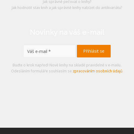
Jak správně pečovat o knihy?
Jak hodnotit stav knih a jak správně knihy nabízet do antikvariátu?
Novinky na váš e-mail
Buďte o krok napřed! Nové knihy na skladě pravidelně v e-mailu.
Odesláním formuláře souhlasím se
zpracováním osobních údajů
.