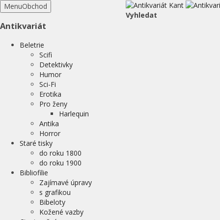
Menu
Obchod
Vyhledat
Antikvariát
Beletrie
Scifi
Detektivky
Humor
Sci-Fi
Erotika
Pro ženy
Harlequin
Antika
Horror
Staré tisky
do roku 1800
do roku 1900
Bibliofilie
Zajímavé úpravy
s grafikou
Bibeloty
Kožené vazby