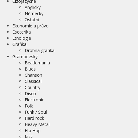
Cizojazyčné
Anglicky
Německy
Ostatní
Ekonomie a právo
Esoterika
Etnologie
Grafika
Drobná grafika
Gramodesky
Beatlemania
Blues
Chanson
Classical
Country
Disco
Electronic
Folk
Funk / Soul
Hard rock
Heavy Metal
Hip Hop
Jazz