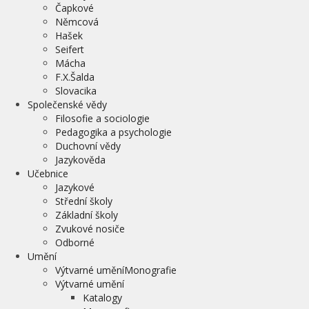
Čapkové
Němcová
Hašek
Seifert
Mácha
F.X.Šalda
Slovacika
Společenské vědy
Filosofie a sociologie
Pedagogika a psychologie
Duchovní vědy
Jazykověda
Učebnice
Jazykové
Střední školy
Základní školy
Zvukové nosiče
Odborné
Umění
Výtvarné uměníMonografie
Výtvarné umění
Katalogy