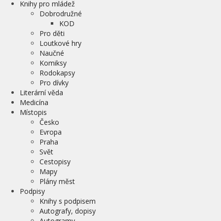
Knihy pro mládež
Dobrodružné
KOD
Pro děti
Loutkové hry
Naučné
Komiksy
Rodokapsy
Pro dívky
Literární věda
Medicína
Místopis
Česko
Evropa
Praha
Svět
Cestopisy
Mapy
Plány měst
Podpisy
Knihy s podpisem
Autografy, dopisy
Autogramy