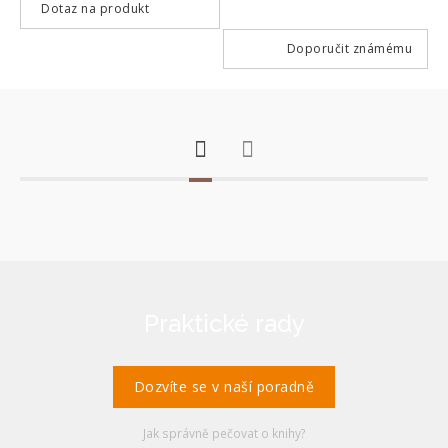
Dotaz na produkt
Doporučit známému
Praktické rady
Dozvíte se v naší poradně
Jak správně pečovat o knihy?