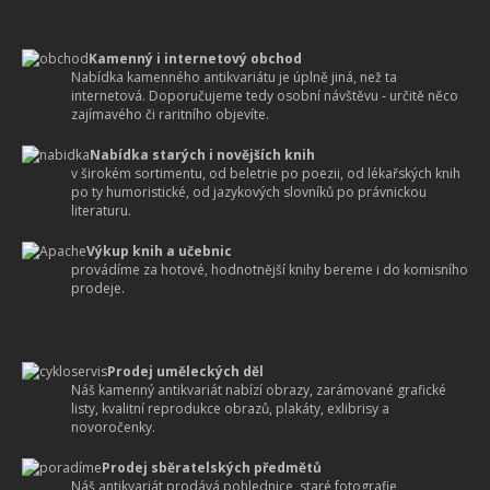
Kamenný i internetový obchod
Nabídka kamenného antikvariátu je úplně jiná, než ta
internetová. Doporučujeme tedy osobní návštěvu - určitě něco
zajímavého či raritního objevíte.
Nabídka starých i novějších knih
v širokém sortimentu, od beletrie po poezii, od lékařských knih
po ty humoristické, od jazykových slovníků po právnickou
literaturu.
Výkup knih a učebnic
provádíme za hotové, hodnotnější knihy bereme i do komisního
prodeje.
Prodej uměleckých děl
Náš kamenný antikvariát nabízí obrazy, zarámované grafické
listy, kvalitní reprodukce obrazů, plakáty, exlibrisy a
novoročenky.
Prodej sběratelských předmětů
Náš antikvariát prodává pohlednice, staré fotografie,