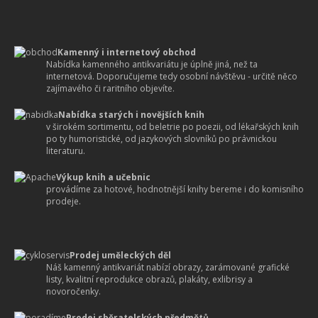
Kamenný i internetový obchod
Nabídka kamenného antikvariátu je úplně jiná, než ta
internetová. Doporučujeme tedy osobní návštěvu - určitě něco
zajímavého či raritního objevíte.
Nabídka starých i novějších knih
v širokém sortimentu, od beletrie po poezii, od lékařských knih
po ty humoristické, od jazykových slovníků po právnickou
literaturu.
Výkup knih a učebnic
provádíme za hotové, hodnotnější knihy bereme i do komisního
prodeje.
Prodej uměleckých děl
Náš kamenný antikvariát nabízí obrazy, zarámované grafické
listy, kvalitní reprodukce obrazů, plakáty, exlibrisy a
novoročenky.
Prodej sběratelských předmětů