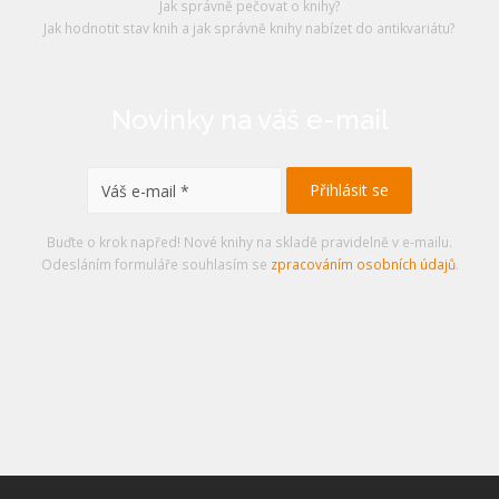
Jak správně pečovat o knihy?
Jak hodnotit stav knih a jak správně knihy nabízet do antikvariátu?
Novinky na váš e-mail
Buďte o krok napřed! Nové knihy na skladě pravidelně v e-mailu.
Odesláním formuláře souhlasím se
zpracováním osobních údajů
.