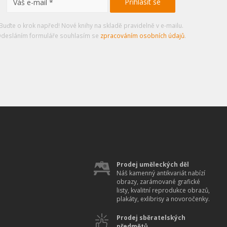
Buďte o krok napřed! Nové knihy na skladě pravidelně v e-mailu.
desláním formuláře souhlasím se
zpracováním osobních údajů
.
Prodej uměleckých děl
Náš kamenný antikvariát nabízí
obrazy, zarámované grafické
listy, kvalitní reprodukce obrazů,
plakáty, exlibrisy a novoročenky.
Prodej sběratelských
předmětů