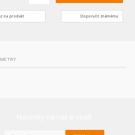
z na produkt
Doporučit známému
AMETRY
Novinky na váš e-mail