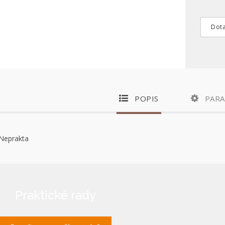
Dota
POPIS
PAR
r-Neprakta
Praktické rady