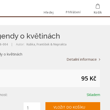
Přihlášení
Hledej
Košík
Vyhle
Vyhledat
endy o květinách
6-004
|
Autor:
Kubka, František & Neprakta
y o květinách
Detailní informace
95 Kč
nost:
Skladem