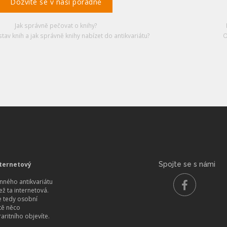
Dozvíte se v naší poradně
Jak správně pečovat o knihy?
stav knih a jak správně knihy nabízet do antikvariátu?
O
ternetový
Spojte se s námi
ného antikvariátu
než ta internetová.
 tedy osobní
itě něco
aritního objevíte.