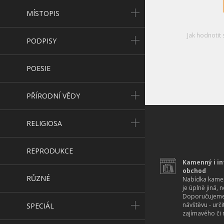
MÍSTOPIS
Jak hodnotit 
PODPISY
POESIE
PŘÍRODNÍ VĚDY
RELIGIOSA
REPRODUKCE
Kamenný i in
obchod
RŮZNÉ
Nabídka kamen
je úplně jiná, 
Doporučujeme
návštěvu - urč
SPECIÁL
zajímavého či r