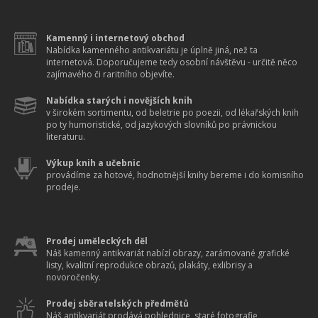
Kamenný i internetový obchod
Nabídka kamenného antikvariátu je úplně jiná, než ta
internetová. Doporučujeme tedy osobní návštěvu - určitě něco
zajímavého či raritního objevíte.
Nabídka starých i novějších knih
v širokém sortimentu, od beletrie po poezii, od lékařských knih
po ty humoristické, od jazykových slovníků po právnickou
literaturu.
Výkup knih a učebnic
provádíme za hotové, hodnotnější knihy bereme i do komisního
prodeje.
Prodej uměleckých děl
Náš kamenný antikvariát nabízí obrazy, zarámované grafické
listy, kvalitní reprodukce obrazů, plakáty, exlibrisy a
novoročenky.
Prodej sběratelských předmětů
Náš antikvariát prodává pohlednice, staré fotografie,