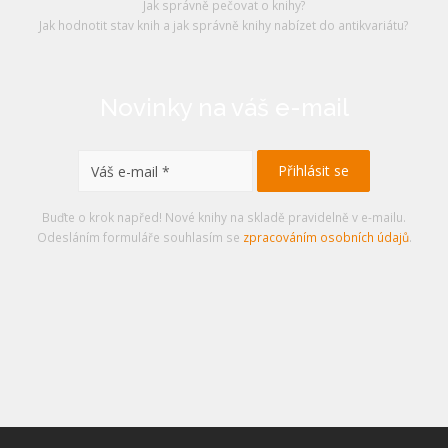
Jak správně pečovat o knihy?
Jak hodnotit stav knih a jak správně knihy nabízet do antikvariátu?
Novinky na váš e-mail
Buďte o krok napřed! Nové knihy na skladě pravidelně v e-mailu.
Odesláním formuláře souhlasím se
zpracováním osobních údajů
.