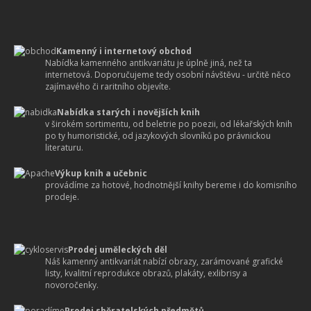
Kamenný i internetový obchod
Nabídka kamenného antikvariátu je úplně jiná, než ta
internetová. Doporučujeme tedy osobní návštěvu - určitě něco
zajímavého či raritního objevíte.
Nabídka starých i novějších knih
v širokém sortimentu, od beletrie po poezii, od lékařských knih
po ty humoristické, od jazykových slovníků po právnickou
literaturu.
Výkup knih a učebnic
provádíme za hotové, hodnotnější knihy bereme i do komisního
prodeje.
Prodej uměleckých děl
Náš kamenný antikvariát nabízí obrazy, zarámované grafické
listy, kvalitní reprodukce obrazů, plakáty, exlibrisy a
novoročenky.
Prodej sběratelských předmětů