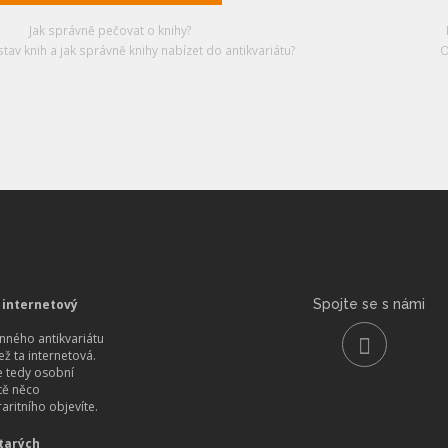
Jak správně pečovat o knihy?
stav knih a jak správně knihy nabízet do antikvariátu?
O
 internetový
Spojte se s námi
ného antikvariátu
než ta internetová.
 tedy osobní
itě něco
aritního objevíte.
tarých