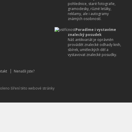
pohlednice, staré fotografie,
gramodesky, různé letáky,
reklamy, ale i autogramy
známých osobností.
Poradíme i vystavíme
znalecký posudek
Náš antikvariát je oprávněn
provádět znalecké odhady knih,
sbírek, uměleckých děl a
vystavovat znalecké posudky.
takt
Nenašli jste?
oleno šíření této webové stránky