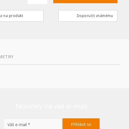
z na produkt
Doporučit známému
METRY
Novinky na váš e-mail