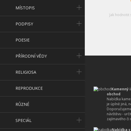
MÍSTOPIS
Jak hodnotit 
PODPISY
POESIE
PŘÍRODNÍ VĚDY
RELIGIOSA
REPRODUKCE
Kamenný i
obchod
Nabídka kamen
RŮZNÉ
je úplně jiná, 
Doporučujeme
návštěvu - urč
zajímavého či r
SPECIÁL
Nabídka s