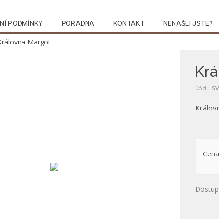
NÍ PODMÍNKY
PORADNA
KONTAKT
NENAŠLI JSTE?
Královna Margot
Krá
Kód:
SV
Králov
Cena
Dostup