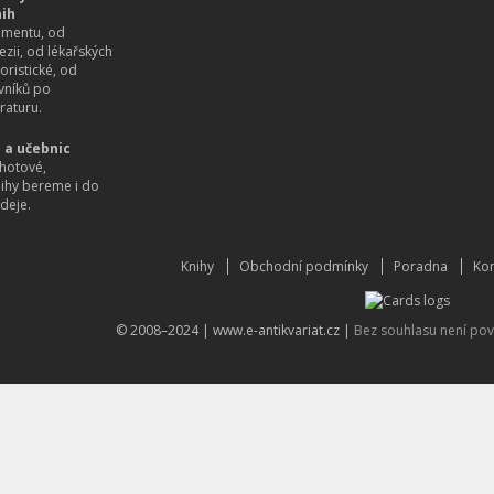
nih
imentu, od
ezii, od lékařských
oristické, od
vníků po
raturu.
 a učebnic
hotové,
nihy bereme i do
deje.
Knihy
Obchodní podmínky
Poradna
Kon
© 2008–2024 |
www.e-antikvariat.cz
|
Bez souhlasu není pov