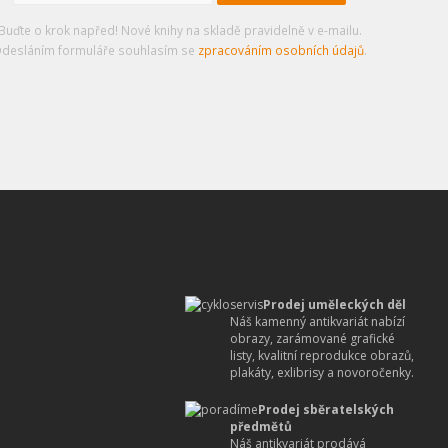
Buďte o krok napřed! Nové knihy na skladě pravidelně v e-mailu.
desláním formuláře souhlasím se
zpracováním osobních údajů
.
Prodej uměleckých děl
Náš kamenný antikvariát nabízí
obrazy, zarámované grafické
listy, kvalitní reprodukce obrazů,
plakáty, exlibrisy a novoročenky.
Prodej sběratelských
předmětů
Náš antikvariát prodává