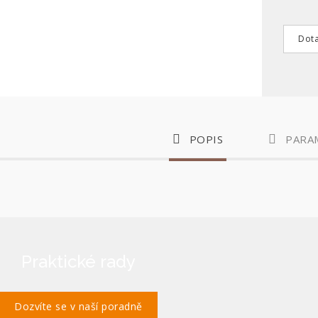
Dota
POPIS
PARA
Praktické rady
Dozvíte se v naší poradně