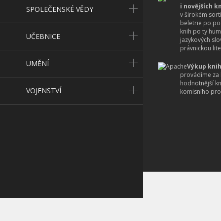
i novějších k
SPOLEČENSKÉ VĚDY
v širokém sort
beletrie po po
knih po ty hum
UČEBNICE
jazykových slo
právnickou lite
UMĚNÍ
Výkup knih
provádíme za 
hodnotnější k
VOJENSTVÍ
komisního pro