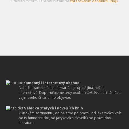
Odesláním formuláře souhlasím se
zpracováním osobních údajů
.
Kamenný i internetový obchod
Nabídka kamenného antikvariátu je úplně jiná, než ta
internetová. Doporučujeme tedy osobní návštěvu - určitě něco
zajímavého či raritního objevíte.
Nabídka starých i novějších knih
v širokém sortimentu, od beletrie po poezii, od lékařských knih
po ty humoristické, od jazykových slovníků po právnickou
literaturu.