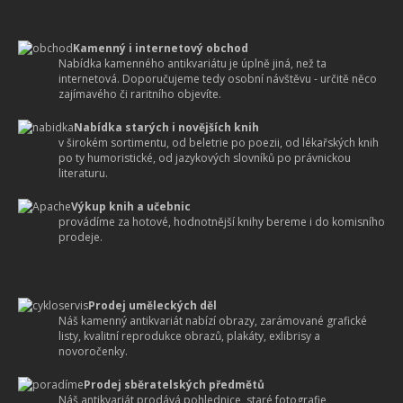
Kamenný i internetový obchod
Nabídka kamenného antikvariátu je úplně jiná, než ta
internetová. Doporučujeme tedy osobní návštěvu - určitě něco
zajímavého či raritního objevíte.
Nabídka starých i novějších knih
v širokém sortimentu, od beletrie po poezii, od lékařských knih
po ty humoristické, od jazykových slovníků po právnickou
literaturu.
Výkup knih a učebnic
provádíme za hotové, hodnotnější knihy bereme i do komisního
prodeje.
Prodej uměleckých děl
Náš kamenný antikvariát nabízí obrazy, zarámované grafické
listy, kvalitní reprodukce obrazů, plakáty, exlibrisy a
novoročenky.
Prodej sběratelských předmětů
Náš antikvariát prodává pohlednice, staré fotografie,