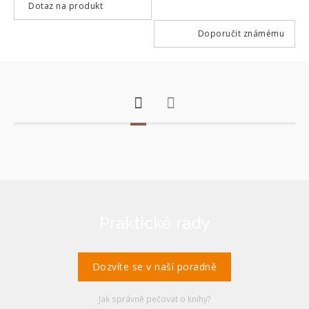
Dotaz na produkt
Doporučit známému
Praktické rady
Dozvíte se v naší poradně
Jak správně pečovat o knihy?