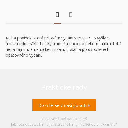
Kniha povídek, která při svém vydání v roce 1986 vyšla v
miniaturním nákladu díky hladu čtenářů po nekomerčním, totiž
nepartajním, autentickém psaní, dosáhla po dvou letech
opětovného vydání.
Praktické rady
Dozvíte se v naší poradně
Jak správně pečovat o knihy?
Jak hodnotit stav knih a jak správně knihy nabízet do antikvariátu?