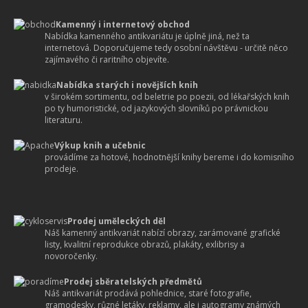
Kamenný i internetový obchod
Nabídka kamenného antikvariátu je úplně jiná, než ta
internetová. Doporučujeme tedy osobní návštěvu - určitě něco
zajímavého či raritního objevíte.
Nabídka starých i novějších knih
v širokém sortimentu, od beletrie po poezii, od lékařských knih
po ty humoristické, od jazykových slovníků po právnickou
literaturu.
Výkup knih a učebnic
provádíme za hotové, hodnotnější knihy bereme i do komisního
prodeje.
Prodej uměleckých děl
Náš kamenný antikvariát nabízí obrazy, zarámované grafické
listy, kvalitní reprodukce obrazů, plakáty, exlibrisy a
novoročenky.
Prodej sběratelských předmětů
Náš antikvariát prodává pohlednice, staré fotografie,
gramodesky, různé letáky, reklamy, ale i autogramy známých