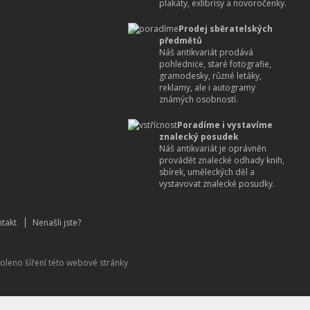
plakáty, exlibrisy a novoročenky.
Prodej sběratelských
předmětů
Náš antikvariát prodává
pohlednice, staré fotografie,
gramodesky, různé letáky,
reklamy, ale i autogramy
známých osobností.
Poradíme i vystavíme
znalecký posudek
Náš antikvariát je oprávněn
provádět znalecké odhady knih,
sbírek, uměleckých děl a
vystavovat znalecké posudky.
takt
Nenašli jste?
oleno šíření této webové stránky