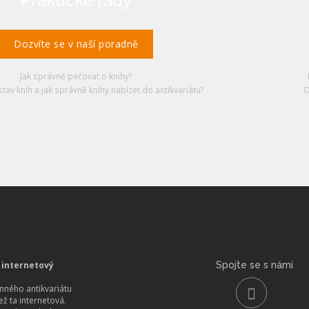
Praktické rady
Dozvíte se v naší poradně
Jak správně pečovat o knihy?
stav knih a jak správně knihy nabízet do antikvariátu?
O
 internetový
Spojte se s námi
ného antikvariátu
než ta internetová.