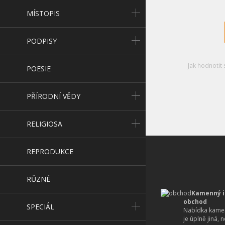
MÍSTOPIS
PODPISY
Jak hodnotit 
POESIE
PŘÍRODNÍ VĚDY
RELIGIOSA
REPRODUKCE
RŮZNÉ
Kamenný i
obchod
SPECIÁL
Nabídka kamen
je úplně jiná, 