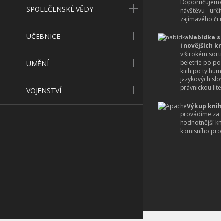
Doporučujeme
SPOLEČENSKÉ VĚDY
návštěvu - urč
zajímavého či r
UČEBNICE
Nabídka s
i novějších k
v širokém sort
beletrie po po
UMĚNÍ
knih po ty hum
jazykových slo
právnickou lite
VOJENSTVÍ
Výkup knih
provádíme za 
hodnotnější k
komisního pro