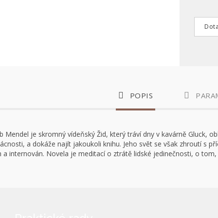
Dota
POPIS
PARA
b Mendel je skromný vídeňský Žid, který tráví dny v kavárně Gluck, obk
zácnosti, a dokáže najít jakoukoli knihu. Jeho svět se však zhroutí s 
a internován. Novela je meditací o ztrátě lidské jedinečnosti, o tom, 