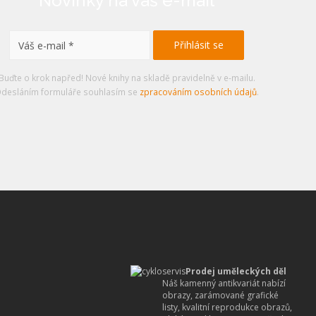
Novinky na váš e-mail
Buďte o krok napřed! Nové knihy na skladě pravidelně v e-mailu.
desláním formuláře souhlasím se
zpracováním osobních údajů
.
Prodej uměleckých děl
Náš kamenný antikvariát nabízí
obrazy, zarámované grafické
listy, kvalitní reprodukce obrazů,