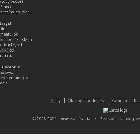
 tedy osobní
itě něco
aritního objevíte.
tarých
nih
imentu, od
ezii, od lékařských
oristické, od
vníků po
raturu.
 a učebnic
hotové,
nihy bereme i do
deje.
Knihy
Obchodní podmínky
Poradna
Kon
© 2008–2024 |
www.e-antikvariat.cz
|
Bez souhlasu není pov