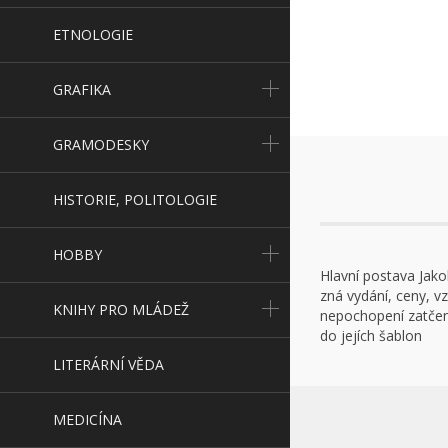
ETNOLOGIE
GRAFIKA
GRAMODESKY
HISTORIE, POLITOLOGIE
HOBBY
Hlavní postava Jako
zná vydání, ceny, v
KNIHY PRO MLÁDEŽ
nepochopení zatčen 
do jejích šablon
LITERÁRNÍ VĚDA
MEDICÍNA