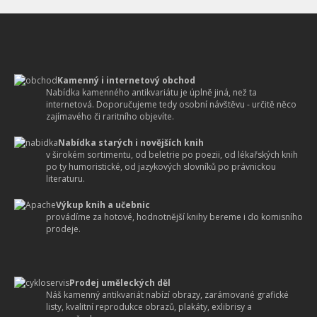
Kamenný i internetový obchod
Nabídka kamenného antikvariátu je úplně jiná, než ta
internetová. Doporučujeme tedy osobní návštěvu - určitě něco
zajímavého či raritního objevíte.
Nabídka starých i novějších knih
v širokém sortimentu, od beletrie po poezii, od lékařských knih
po ty humoristické, od jazykových slovníků po právnickou
literaturu.
Výkup knih a učebnic
provádíme za hotové, hodnotnější knihy bereme i do komisního
prodeje.
Prodej uměleckých děl
Náš kamenný antikvariát nabízí obrazy, zarámované grafické
listy, kvalitní reprodukce obrazů, plakáty, exlibrisy a