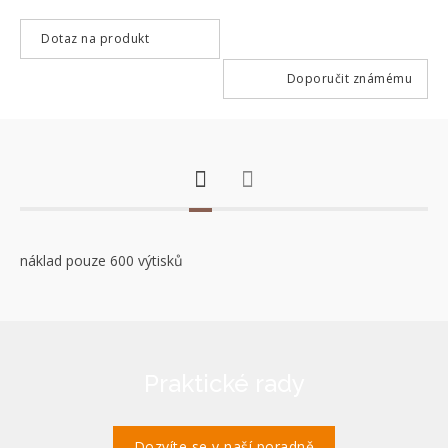
Dotaz na produkt
Doporučit známému
náklad pouze 600 výtisků
Praktické rady
Dozvíte se v naší poradně