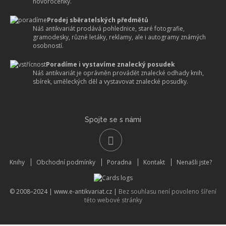
novoročenky.
Prodej sběratelských předmětů
Náš antikvariát prodává pohlednice, staré fotografie,
gramodesky, různé letáky, reklamy, ale i autogramy známých
osobností.
Poradíme i vystavíme znalecký posudek
Náš antikvariát je oprávněn provádět znalecké odhady knih,
sbírek, uměleckých děl a vystavovat znalecké posudky.
Spojte se s námi
Knihy
Obchodní podmínky
Poradna
Kontakt
Nenašli jste?
© 2008–2024 |
www.e-antikvariat.cz
|
Bez souhlasu není povoleno šíření
této webové stránky