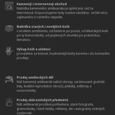
Kamenný i internetový obchod
Nabídka kamenného antikvariátu je úplně jiná, než ta
internetová. Doporučujeme tedy osobní návštěvu - určitě něco
zajímavého či raritního objevíte.
Nabídka starých i novějších knih
v širokém sortimentu, od beletrie po poezii, od lékařských knih
po ty humoristické, od jazykových slovníků po právnickou
literaturu.
Výkup knih a učebnic
provádíme za hotové, hodnotnější knihy bereme i do komisního
prodeje.
Prodej uměleckých děl
Náš kamenný antikvariát nabízí obrazy, zarámované grafické
listy, kvalitní reprodukce obrazů, plakáty, exlibrisy a
novoročenky.
Prodej sběratelských předmětů
Náš antikvariát prodává pohlednice, staré fotografie,
gramodesky, různé letáky, reklamy, ale i autogramy známých
osobností.