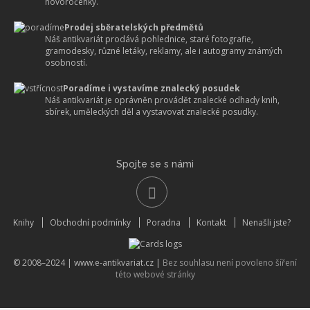
novoročenky.
Prodej sběratelských předmětů
Náš antikvariát prodává pohlednice, staré fotografie,
gramodesky, různé letáky, reklamy, ale i autogramy známých
osobností.
Poradíme i vystavíme znalecký posudek
Náš antikvariát je oprávněn provádět znalecké odhady knih,
sbírek, uměleckých děl a vystavovat znalecké posudky.
Spojte se s námi
Knihy
Obchodní podmínky
Poradna
Kontakt
Nenašli jste?
© 2008–2024 |
www.e-antikvariat.cz
|
Bez souhlasu není povoleno šíření
této webové stránky