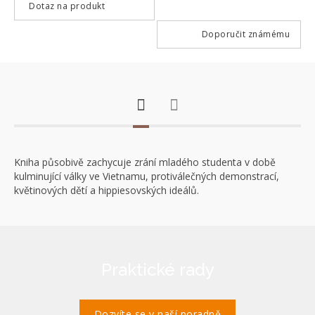
Dotaz na produkt
Doporučit známému
Kniha působivě zachycuje zrání mladého studenta v době
kulminující války ve Vietnamu, protiválečných demonstrací,
květinových dětí a hippiesovských ideálů.
Praktické rady
Dozvíte se v naší poradně