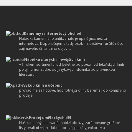
Kamenný i internetový obchod
Nabídka kamenného antikvariátu je úplně jiná, než ta
internetová. Doporučujeme tedy osobní návštěvu - určitě něco
zajímavého či raritního objevíte.
Nabídka starých i novějších knih
v širokém sortimentu, od beletrie po poezii, od lékařských knih
po ty humoristické, od jazykových slovníků po právnickou
literaturu.
Výkup knih a učebnic
provádíme za hotové, hodnotnější knihy bereme i do komisního
prodeje.
Prodej uměleckých děl
Náš kamenný antikvariát nabízí obrazy, zarámované grafické
listy, kvalitní reprodukce obrazů, plakáty, exlibrisy a