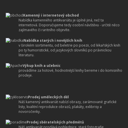
Kamenný i internetový obchod
Nabídka kamenného antikvariátu je úplně jiná, než ta
internetová. Doporučujeme tedy osobní návštěvu - určitě něco
zajímavého či raritního objevíte.
Nabídka starých i novějších knih
v širokém sortimentu, od beletrie po poezii, od lékařských knih
po ty humoristické, od jazykových slovníků po právnickou
literaturu.
Výkup knih a učebnic
provádíme za hotové, hodnotnější knihy bereme i do komisního
prodeje.
Prodej uměleckých děl
Náš kamenný antikvariát nabízí obrazy, zarámované grafické
listy, kvalitní reprodukce obrazů, plakáty, exlibrisy a
novoročenky.
Prodej sběratelských předmětů
Náš antikvariát prodává pohlednice, staré fotografie,