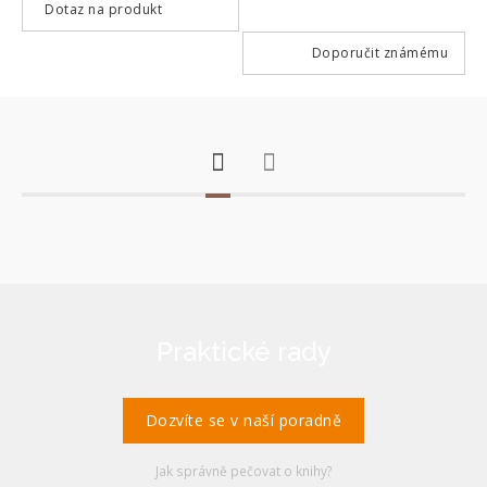
Dotaz na produkt
Doporučit známému
Praktické rady
Dozvíte se v naší poradně
Jak správně pečovat o knihy?