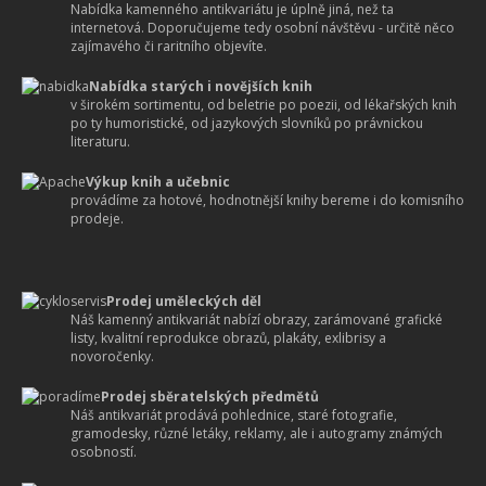
Nabídka kamenného antikvariátu je úplně jiná, než ta
internetová. Doporučujeme tedy osobní návštěvu - určitě něco
zajímavého či raritního objevíte.
Nabídka starých i novějších knih
v širokém sortimentu, od beletrie po poezii, od lékařských knih
po ty humoristické, od jazykových slovníků po právnickou
literaturu.
Výkup knih a učebnic
provádíme za hotové, hodnotnější knihy bereme i do komisního
prodeje.
Prodej uměleckých děl
Náš kamenný antikvariát nabízí obrazy, zarámované grafické
listy, kvalitní reprodukce obrazů, plakáty, exlibrisy a
novoročenky.
Prodej sběratelských předmětů
Náš antikvariát prodává pohlednice, staré fotografie,
gramodesky, různé letáky, reklamy, ale i autogramy známých
osobností.