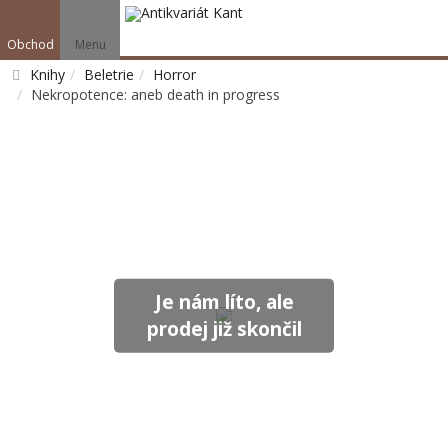
Obchod
Menu
Knihy
Beletrie
Horror
Nekropotence: aneb death in progress
Vyhledat
Je nám líto, ale
prodej již skončil