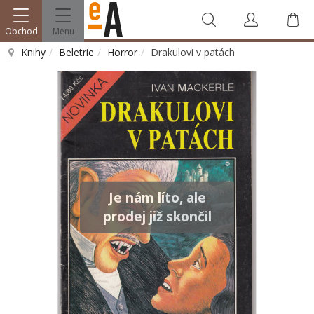
Obchod
Menu
Knihy
Beletrie
Horror
Drakulovi v patách
Vyhledat
Je nám líto, ale
prodej již skončil