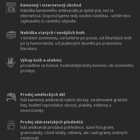
Kamenný i internetový obchod
Nabídka kamenného antikvariátu je úplně jiná, než ta
internetová. Doporučujeme tedy osobní návštěvu - určitě něco
zajímavého či raritního objevíte.
Nabídka starých i novějších knih
v širokém sortimentu, od beletrie po poezii, od lékařských knih
po ty humoristické, od jazykových slovníků po právnickou
literaturu.
Výkup knih a učebnic
provádíme za hotové, hodnotnější knihy bereme i do komisního
prodeje.
Prodej uměleckých děl
Náš kamenný antikvariát nabízí obrazy, zarámované grafické
listy, kvalitní reprodukce obrazů, plakáty, exlibrisy a
novoročenky.
Prodej sběratelských předmětů
Náš antikvariát prodává pohlednice, staré fotografie,
gramodesky, různé letáky, reklamy, ale i autogramy známých
osobností.