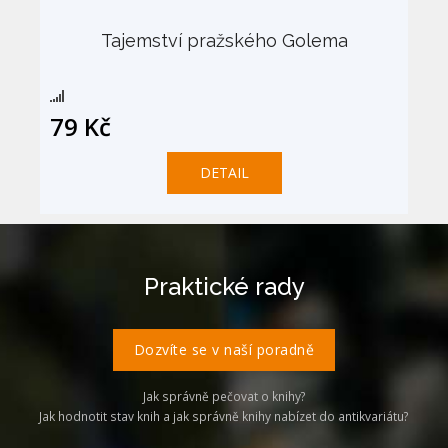
Tajemství pražského Golema
79 Kč
DETAIL
Praktické rady
Dozvíte se v naší poradně
Jak správně pečovat o knihy?
Jak hodnotit stav knih a jak správně knihy nabízet do antikvariátu?