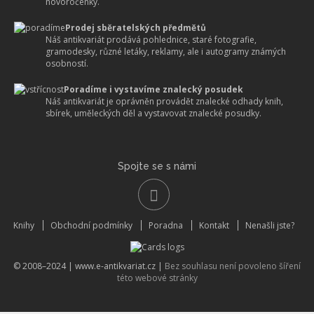
novoročenky.
Prodej sběratelských předmětů
Náš antikvariát prodává pohlednice, staré fotografie,
gramodesky, různé letáky, reklamy, ale i autogramy známých
osobností.
Poradíme i vystavíme znalecký posudek
Náš antikvariát je oprávněn provádět znalecké odhady knih,
sbírek, uměleckých děl a vystavovat znalecké posudky.
Spojte se s námi
Knihy
Obchodní podmínky
Poradna
Kontakt
Nenašli jste?
© 2008–2024 |
www.e-antikvariat.cz
|
Bez souhlasu není povoleno šíření
této webové stránky