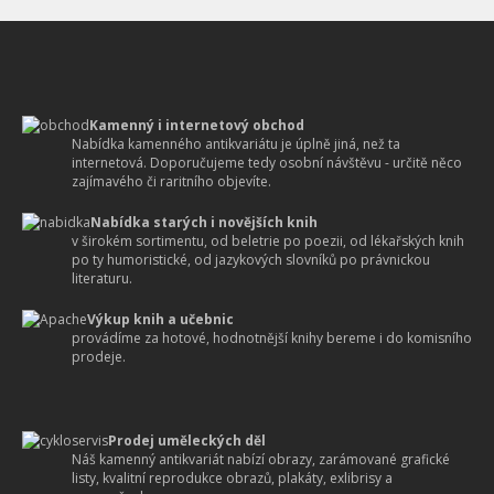
Kamenný i internetový obchod
Nabídka kamenného antikvariátu je úplně jiná, než ta
internetová. Doporučujeme tedy osobní návštěvu - určitě něco
zajímavého či raritního objevíte.
Nabídka starých i novějších knih
v širokém sortimentu, od beletrie po poezii, od lékařských knih
po ty humoristické, od jazykových slovníků po právnickou
literaturu.
Výkup knih a učebnic
provádíme za hotové, hodnotnější knihy bereme i do komisního
prodeje.
Prodej uměleckých děl
Náš kamenný antikvariát nabízí obrazy, zarámované grafické
listy, kvalitní reprodukce obrazů, plakáty, exlibrisy a