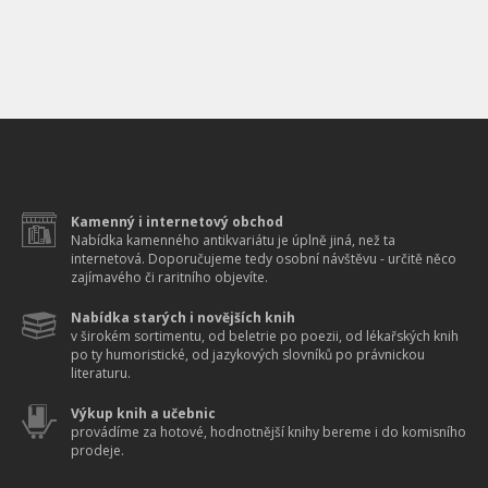
Kamenný i internetový obchod
Nabídka kamenného antikvariátu je úplně jiná, než ta
internetová. Doporučujeme tedy osobní návštěvu - určitě něco
zajímavého či raritního objevíte.
Nabídka starých i novějších knih
v širokém sortimentu, od beletrie po poezii, od lékařských knih
po ty humoristické, od jazykových slovníků po právnickou
literaturu.
Výkup knih a učebnic
provádíme za hotové, hodnotnější knihy bereme i do komisního
prodeje.