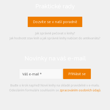
Praktické rady
Dozvíte se v naší poradně
Jak správně pečovat o knihy?
Jak hodnotit stav knih a jak správně knihy nabízet do antikvariátu?
Novinky na váš e-mail
Buďte o krok napřed! Nové knihy na skladě pravidelně v e-mailu.
Odesláním formuláře souhlasím se
zpracováním osobních údajů
.