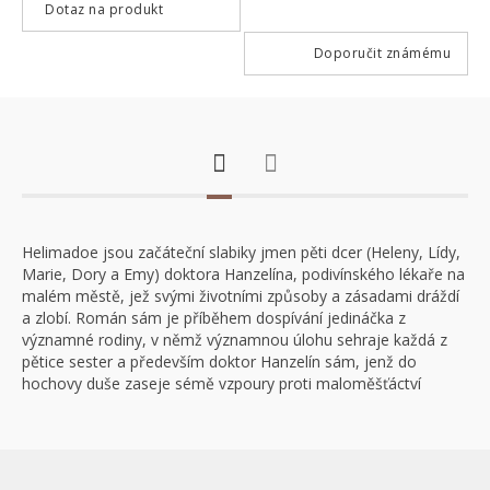
Dotaz na produkt
Doporučit známému
Helimadoe jsou začáteční slabiky jmen pěti dcer (Heleny, Lídy,
Marie, Dory a Emy) doktora Hanzelína, podivínského lékaře na
malém městě, jež svými životními způsoby a zásadami dráždí
a zlobí. Román sám je příběhem dospívání jedináčka z
významné rodiny, v němž významnou úlohu sehraje každá z
pětice sester a především doktor Hanzelín sám, jenž do
hochovy duše zaseje sémě vzpoury proti maloměšťáctví