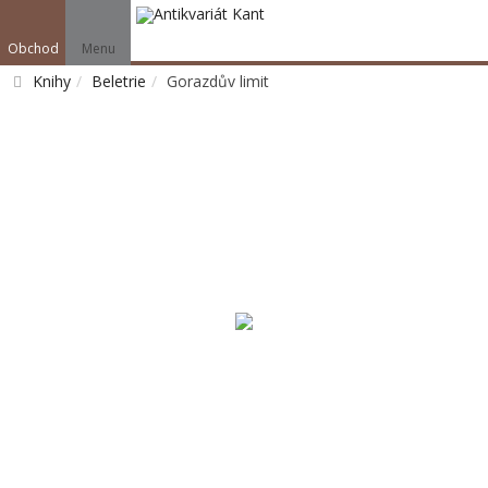
Obchod
Menu
Knihy
Beletrie
Gorazdův limit
Vyhledat