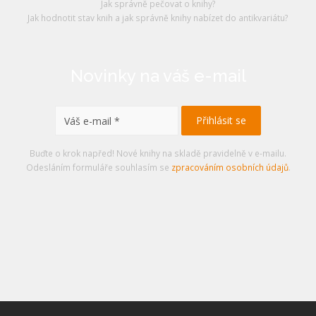
Jak správně pečovat o knihy?
Jak hodnotit stav knih a jak správně knihy nabízet do antikvariátu?
Novinky na váš e-mail
Buďte o krok napřed! Nové knihy na skladě pravidelně v e-mailu.
Odesláním formuláře souhlasím se
zpracováním osobních údajů
.