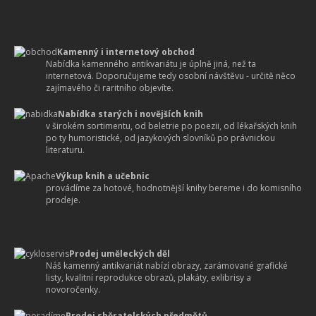
Kamenný i internetový obchod
Nabídka kamenného antikvariátu je úplně jiná, než ta
internetová. Doporučujeme tedy osobní návštěvu - určitě něco
zajímavého či raritního objevíte.
Nabídka starých i novějších knih
v širokém sortimentu, od beletrie po poezii, od lékařských knih
po ty humoristické, od jazykových slovníků po právnickou
literaturu.
Výkup knih a učebnic
provádíme za hotové, hodnotnější knihy bereme i do komisního
prodeje.
Prodej uměleckých děl
Náš kamenný antikvariát nabízí obrazy, zarámované grafické
listy, kvalitní reprodukce obrazů, plakáty, exlibrisy a
novoročenky.
Prodej sběratelských předmětů