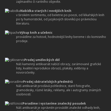
zajímavého či raritního objevíte.
Nabídka starých i novějších knih
v širokém sortimentu, od beletrie po poezii, od lékařských knih
po ty humoristické, od jazykových slovníků po právnickou
literaturu.
Výkup knih a učebnic
provádíme za hotové, hodnotnější knihy bereme i do komisního
prodeje.
Prodej uměleckých děl
Náš kamenný antikvariát nabízí obrazy, zarámované grafické
listy, kvalitní reprodukce obrazů, plakáty, exlibrisy a
novoročenky.
Prodej sběratelských předmětů
Náš antikvariát prodává pohlednice, staré fotografie,
gramodesky, různé letáky, reklamy, ale i autogramy známých
osobností.
Poradíme i vystavíme znalecký posudek
Náš antikvariát je oprávněn provádět znalecké odhady knih,