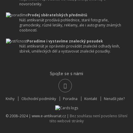
novoročenky.
Prodej sběratelských předmětů
Náš antikvariát prodává pohlednice, staré fotografie,
gramodesky, různé letáky, reklamy, ale i autogramy známých
osobností.
Poradíme i vystavíme znalecký posudek
Náš antikvariát je oprávněn provádět znalecké odhady knih,
sbírek, uměleckých děl a vystavovat znalecké posudky.
Spojte se s námi
Knihy
Obchodní podmínky
Poradna
Kontakt
Nenašli jste?
© 2008–2024 |
www.e-antikvariat.cz
|
Bez souhlasu není povoleno šíření
této webové stránky