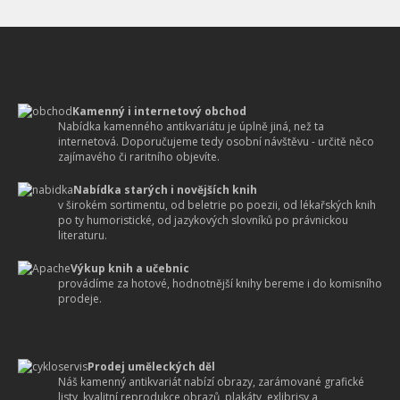
Kamenný i internetový obchod
Nabídka kamenného antikvariátu je úplně jiná, než ta
internetová. Doporučujeme tedy osobní návštěvu - určitě něco
zajímavého či raritního objevíte.
Nabídka starých i novějších knih
v širokém sortimentu, od beletrie po poezii, od lékařských knih
po ty humoristické, od jazykových slovníků po právnickou
literaturu.
Výkup knih a učebnic
provádíme za hotové, hodnotnější knihy bereme i do komisního
prodeje.
Prodej uměleckých děl
Náš kamenný antikvariát nabízí obrazy, zarámované grafické
listy, kvalitní reprodukce obrazů, plakáty, exlibrisy a