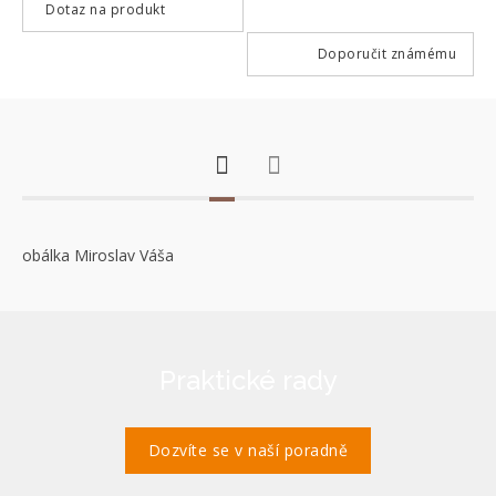
Dotaz na produkt
Doporučit známému
obálka Miroslav Váša
Praktické rady
Dozvíte se v naší poradně