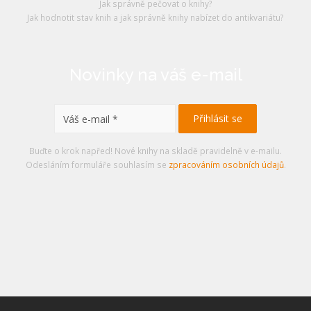
Jak správně pečovat o knihy?
Jak hodnotit stav knih a jak správně knihy nabízet do antikvariátu?
Novinky na váš e-mail
Buďte o krok napřed! Nové knihy na skladě pravidelně v e-mailu.
Odesláním formuláře souhlasím se
zpracováním osobních údajů
.