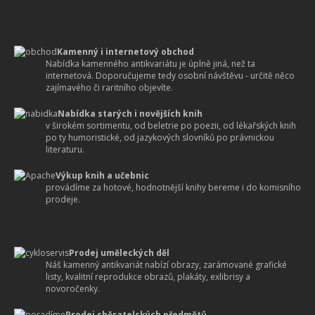
Kamenný i internetový obchod
Nabídka kamenného antikvariátu je úplně jiná, než ta
internetová. Doporučujeme tedy osobní návštěvu - určitě něco
zajímavého či raritního objevíte.
Nabídka starých i novějších knih
v širokém sortimentu, od beletrie po poezii, od lékařských knih
po ty humoristické, od jazykových slovníků po právnickou
literaturu.
Výkup knih a učebnic
provádíme za hotové, hodnotnější knihy bereme i do komisního
prodeje.
Prodej uměleckých děl
Náš kamenný antikvariát nabízí obrazy, zarámované grafické
listy, kvalitní reprodukce obrazů, plakáty, exlibrisy a
novoročenky.
Prodej sběratelských předmětů