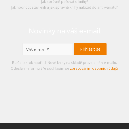
Jak správně pečovat o knihy?
Jak hodnotit stav knih a jak správně knihy nabízet do antikvariátu?
Novinky na váš e-mail
Buďte o krok napřed! Nové knihy na skladě pravidelně v e-mailu.
Odesláním formuláře souhlasím se
zpracováním osobních údajů
.