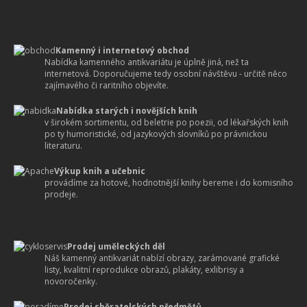
Kamenný i internetový obchod
Nabídka kamenného antikvariátu je úplně jiná, než ta
internetová. Doporučujeme tedy osobní návštěvu - určitě něco
zajímavého či raritního objevíte.
Nabídka starých i novějších knih
v širokém sortimentu, od beletrie po poezii, od lékařských knih
po ty humoristické, od jazykových slovníků po právnickou
literaturu.
Výkup knih a učebnic
provádíme za hotové, hodnotnější knihy bereme i do komisního
prodeje.
Prodej uměleckých děl
Náš kamenný antikvariát nabízí obrazy, zarámované grafické
listy, kvalitní reprodukce obrazů, plakáty, exlibrisy a
novoročenky.
Prodej sběratelských předmětů