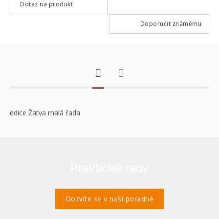
Dotaz na produkt
Doporučit známému
edice Žatva malá řada
Praktické rady
Dozvíte se v naší poradně