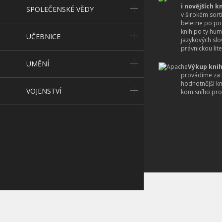
i novějších k
SPOLEČENSKÉ VĚDY
v širokém sort
beletrie po po
knih po ty hum
UČEBNICE
jazykových slo
právnickou lite
UMĚNÍ
Výkup knih
provádíme za 
hodnotnější k
VOJENSTVÍ
komisního pro