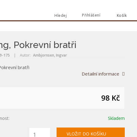
Přihlášení
Hledej
Košík
Vyhle
Vyhledat
ing, Pokrevní bratři
9-175
|
Autor:
Ambjornsen, Ingvar
 Pokrevní bratři
Detailní informace
98 Kč
nost:
Skladem