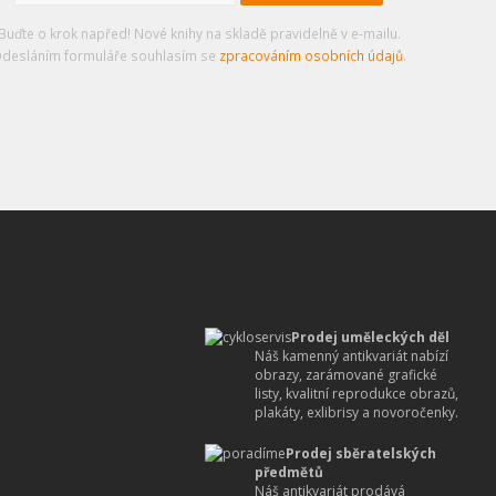
Buďte o krok napřed! Nové knihy na skladě pravidelně v e-mailu.
desláním formuláře souhlasím se
zpracováním osobních údajů
.
Prodej uměleckých děl
Náš kamenný antikvariát nabízí
obrazy, zarámované grafické
listy, kvalitní reprodukce obrazů,
plakáty, exlibrisy a novoročenky.
Prodej sběratelských
předmětů
Náš antikvariát prodává