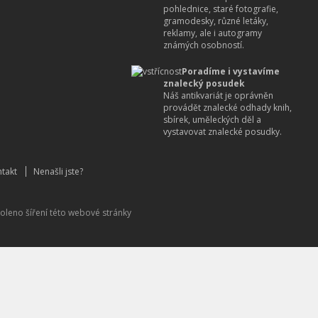
pohlednice, staré fotografie,
gramodesky, různé letáky,
reklamy, ale i autogramy
známých osobností.
Poradíme i vystavíme
znalecký posudek
Náš antikvariát je oprávněn
provádět znalecké odhady knih,
sbírek, uměleckých děl a
vystavovat znalecké posudky.
takt
Nenašli jste?
oleno šíření této webové stránky