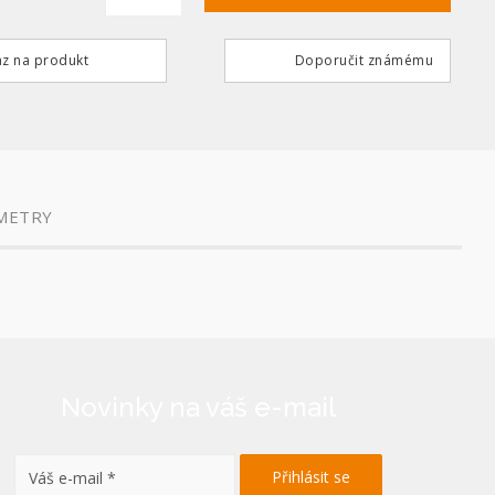
z na produkt
Doporučit známému
METRY
Novinky na váš e-mail