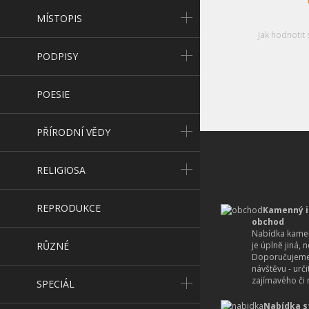
MÍSTOPIS
Jak hodnotit 
PODPISY
POESIE
PŘÍRODNÍ VĚDY
RELIGIOSA
REPRODUKCE
Kamenný i
obchod
Nabídka kamen
RŮZNÉ
je úplně jiná, 
Doporučujeme
návštěvu - urč
zajímavého či r
SPECIÁL
Nabídka s