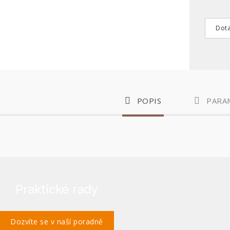
Dota
POPIS
PARA
Praktické rady
Dozvíte se v naší poradně