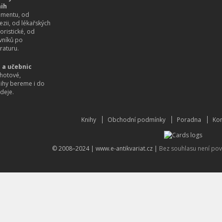
nih
imentu, od
ezii, od lékařských
oristické, od
vníků po
raturu.
 a učebnic
hotové,
nihy bereme i do
deje.
Knihy
Obchodní podmínky
Poradna
Kon
© 2008–2024 |
www.e-antikvariat.cz
|
Bez souhlasu není pov