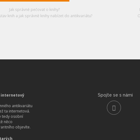
Jak správně pečovat o knihy?
stav knih a jak správně knihy nabízet do antikvariátu?
O
 internetový
Spojte se s námi
ného antikvariátu
než ta internetová.
 tedy osobní
itě něco
aritního objevíte.
tarých