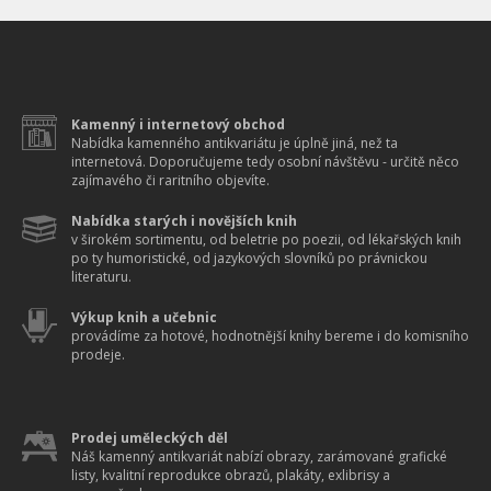
Kamenný i internetový obchod
Nabídka kamenného antikvariátu je úplně jiná, než ta
internetová. Doporučujeme tedy osobní návštěvu - určitě něco
zajímavého či raritního objevíte.
Nabídka starých i novějších knih
v širokém sortimentu, od beletrie po poezii, od lékařských knih
po ty humoristické, od jazykových slovníků po právnickou
literaturu.
Výkup knih a učebnic
provádíme za hotové, hodnotnější knihy bereme i do komisního
prodeje.
Prodej uměleckých děl
Náš kamenný antikvariát nabízí obrazy, zarámované grafické
listy, kvalitní reprodukce obrazů, plakáty, exlibrisy a