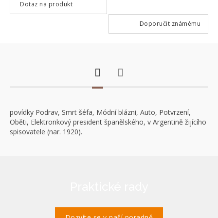
Dotaz na produkt
Doporučit známému
povídky Podrav, Smrt šéfa, Módní blázni, Auto, Potvrzení,
Oběti, Elektronkový president španělského, v Argentině žijícího
spisovatele (nar. 1920).
Praktické rady
Dozvíte se v naší poradně