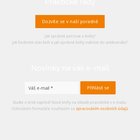
Praktické rady
Dozvíte se v naší poradně
Jak správně pečovat o knihy?
Jak hodnotit stav knih a jak správně knihy nabízet do antikvariátu?
Novinky na váš e-mail
Buďte o krok napřed! Nové knihy na skladě pravidelně v e-mailu.
Odesláním formuláře souhlasím se
zpracováním osobních údajů
.