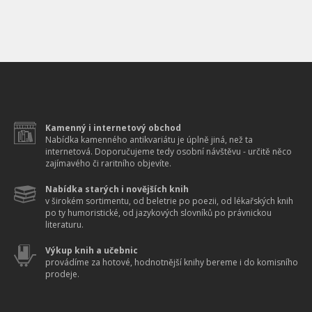
Kamenný i internetový obchod
Nabídka kamenného antikvariátu je úplně jiná, než ta
internetová. Doporučujeme tedy osobní návštěvu - určitě něco
zajímavého či raritního objevíte.
Nabídka starých i novějších knih
v širokém sortimentu, od beletrie po poezii, od lékařských knih
po ty humoristické, od jazykových slovníků po právnickou
literaturu.
Výkup knih a učebnic
provádíme za hotové, hodnotnější knihy bereme i do komisního
prodeje.