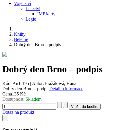
Vojenství
Letectví
IMP karty
Legie
Knihy
Beletrie
Dobrý den Brno – podpis
Dobrý den Brno – podpis
Kód:
Au1-195
|
Autor:
Pražáková, Hana
Dobrý den Brno – podpis
Detailní informace
Cena
135 Kč
Dostupnost:
Skladem
Dotaz na produkt
Dotaz na produkt