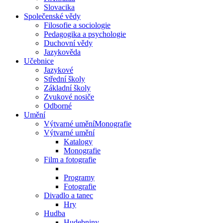
Slovacika
Společenské vědy
Filosofie a sociologie
Pedagogika a psychologie
Duchovní vědy
Jazykověda
Učebnice
Jazykové
Střední školy
Základní školy
Zvukové nosiče
Odborné
Umění
Výtvarné uměníMonografie
Výtvarné umění
Katalogy
Monografie
Film a fotografie
Programy
Fotografie
Divadlo a tanec
Hry
Hudba
Hudebniny