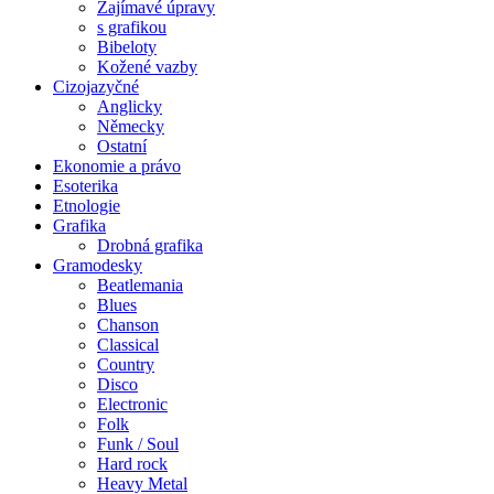
Zajímavé úpravy
s grafikou
Bibeloty
Kožené vazby
Cizojazyčné
Anglicky
Německy
Ostatní
Ekonomie a právo
Esoterika
Etnologie
Grafika
Drobná grafika
Gramodesky
Beatlemania
Blues
Chanson
Classical
Country
Disco
Electronic
Folk
Funk / Soul
Hard rock
Heavy Metal