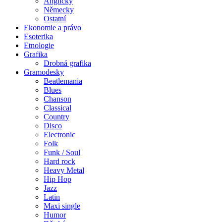
Anglicky
Německy
Ostatní
Ekonomie a právo
Esoterika
Etnologie
Grafika
Drobná grafika
Gramodesky
Beatlemania
Blues
Chanson
Classical
Country
Disco
Electronic
Folk
Funk / Soul
Hard rock
Heavy Metal
Hip Hop
Jazz
Latin
Maxi single
Humor