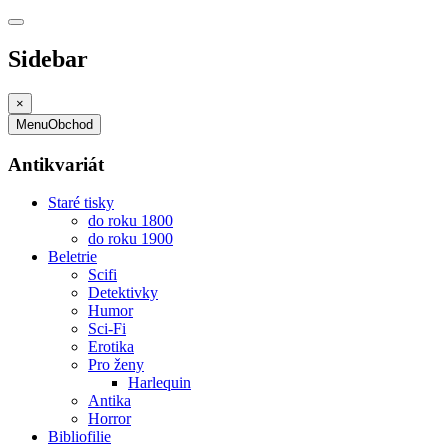
Sidebar
×
Menu
Obchod
Antikvariát
Staré tisky
do roku 1800
do roku 1900
Beletrie
Scifi
Detektivky
Humor
Sci-Fi
Erotika
Pro ženy
Harlequin
Antika
Horror
Bibliofilie