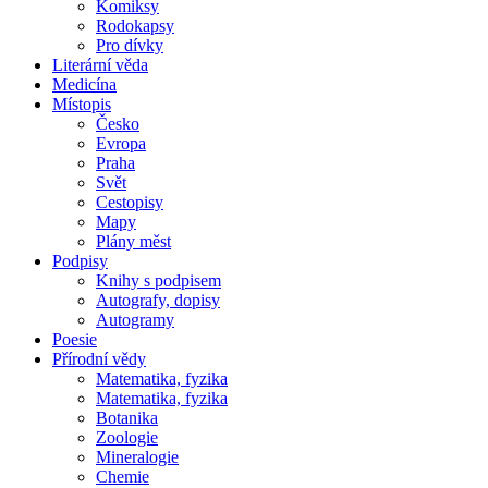
Komiksy
Rodokapsy
Pro dívky
Literární věda
Medicína
Místopis
Česko
Evropa
Praha
Svět
Cestopisy
Mapy
Plány měst
Podpisy
Knihy s podpisem
Autografy, dopisy
Autogramy
Poesie
Přírodní vědy
Matematika, fyzika
Matematika, fyzika
Botanika
Zoologie
Mineralogie
Chemie