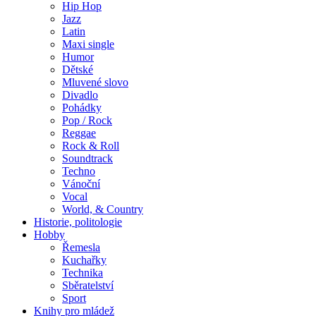
Hip Hop
Jazz
Latin
Maxi single
Humor
Dětské
Mluvené slovo
Divadlo
Pohádky
Pop / Rock
Reggae
Rock & Roll
Soundtrack
Techno
Vánoční
Vocal
World, & Country
Historie, politologie
Hobby
Řemesla
Kuchařky
Technika
Sběratelství
Sport
Knihy pro mládež