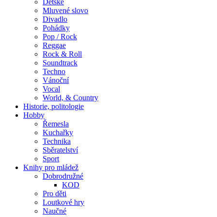
Dětské
Mluvené slovo
Divadlo
Pohádky
Pop / Rock
Reggae
Rock & Roll
Soundtrack
Techno
Vánoční
Vocal
World, & Country
Historie, politologie
Hobby
Řemesla
Kuchařky
Technika
Sběratelství
Sport
Knihy pro mládež
Dobrodružné
KOD
Pro děti
Loutkové hry
Naučné