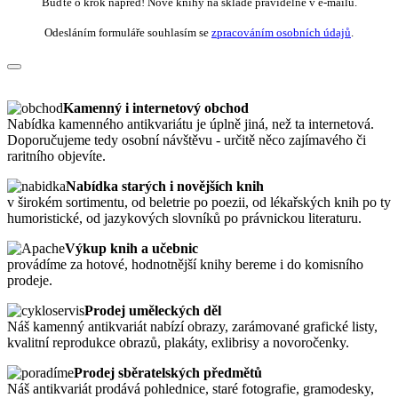
Buďte o krok napřed! Nové knihy na skladě pravidelně v e-mailu.
Odesláním formuláře souhlasím se
zpracováním osobních údajů
.
Kamenný i internetový obchod
Nabídka kamenného antikvariátu je úplně jiná, než ta internetová.
Doporučujeme tedy osobní návštěvu - určitě něco zajímavého či
raritního objevíte.
Nabídka starých i novějších knih
v širokém sortimentu, od beletrie po poezii, od lékařských knih po ty
humoristické, od jazykových slovníků po právnickou literaturu.
Výkup knih a učebnic
provádíme za hotové, hodnotnější knihy bereme i do komisního
prodeje.
Prodej uměleckých děl
Náš kamenný antikvariát nabízí obrazy, zarámované grafické listy,
kvalitní reprodukce obrazů, plakáty, exlibrisy a novoročenky.
Prodej sběratelských předmětů
Náš antikvariát prodává pohlednice, staré fotografie, gramodesky,