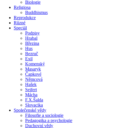
Biologie
Religiosa
Buddhismus
Reprodukce
Různé
Speciál
Podpisy
Hrabal
Březina
Hus
Bezruč
Exil
Komenský
Masaryk
Čapkové
Němcová
Hašek
Seifert
Mácha
F.X.Šalda
Slovacika
Společenské vědy
Filosofie a sociologie
Pedagogika a psychologie
Duchovní vědy