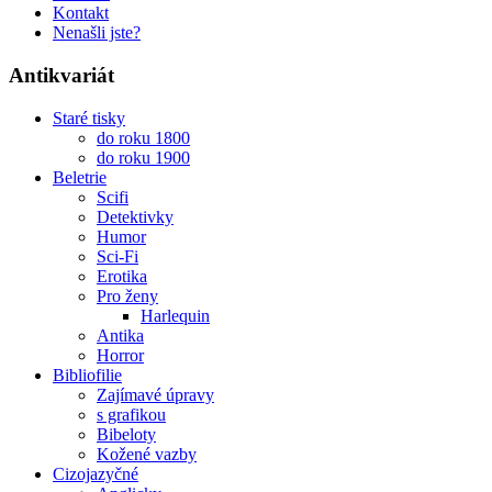
Kontakt
Nenašli jste?
Antikvariát
Staré tisky
do roku 1800
do roku 1900
Beletrie
Scifi
Detektivky
Humor
Sci-Fi
Erotika
Pro ženy
Harlequin
Antika
Horror
Bibliofilie
Zajímavé úpravy
s grafikou
Bibeloty
Kožené vazby
Cizojazyčné