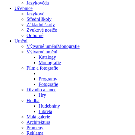
Jazykověda
Učebnice
Jazykové
Střední školy
Základní školy
Zvukové nosiče
Odborné
Umění
Výtvarné uměníMonografie
Výtvarné umění
Katalogy
Monografie
Film a fotografie
Programy
Fotografie
Divadlo a tanec
Hry
Hudba
Hudebniny
Libreta
Malá galerie
Architektura
Prameny
Reklama