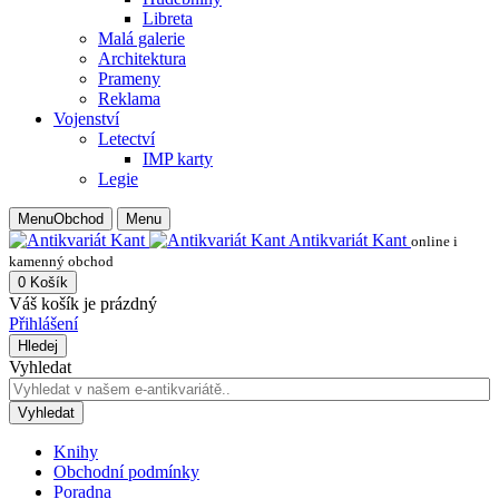
Libreta
Malá galerie
Architektura
Prameny
Reklama
Vojenství
Letectví
IMP karty
Legie
Menu
Obchod
Menu
Antikvariát Kant
online i
kamenný obchod
0
Košík
Váš košík je prázdný
Přihlášení
Hledej
Vyhledat
Vyhledat
Knihy
Obchodní podmínky
Poradna