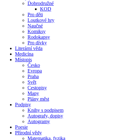
Dobrodružné
KOD
Pro děti
Loutkové hry
Naučné
Komiksy
Rodokapsy
Pro dívky
Literární věda
Medicína
Místopis
Česko
Evropa
Praha
Svět
Cestopisy
Mapy
Plány měst
Podpisy
Knihy s podpisem
Autografy, dopisy
Autogramy
Poesie
Přírodní vědy
Matematika, fyzika