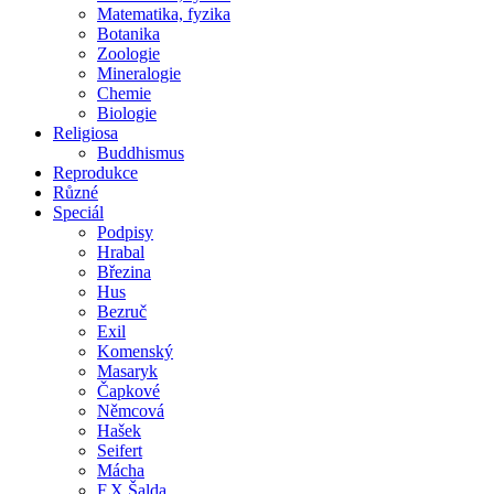
Matematika, fyzika
Botanika
Zoologie
Mineralogie
Chemie
Biologie
Religiosa
Buddhismus
Reprodukce
Různé
Speciál
Podpisy
Hrabal
Březina
Hus
Bezruč
Exil
Komenský
Masaryk
Čapkové
Němcová
Hašek
Seifert
Mácha
F.X.Šalda