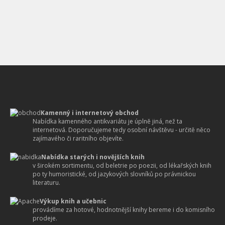
Kamenný i internetový obchod
Nabídka kamenného antikvariátu je úplně jiná, než ta
internetová. Doporučujeme tedy osobní návštěvu - určitě něco
zajímavého či raritního objevíte.
Nabídka starých i novějších knih
v širokém sortimentu, od beletrie po poezii, od lékařských knih
po ty humoristické, od jazykových slovníků po právnickou
literaturu.
Výkup knih a učebnic
provádíme za hotové, hodnotnější knihy bereme i do komisního
prodeje.