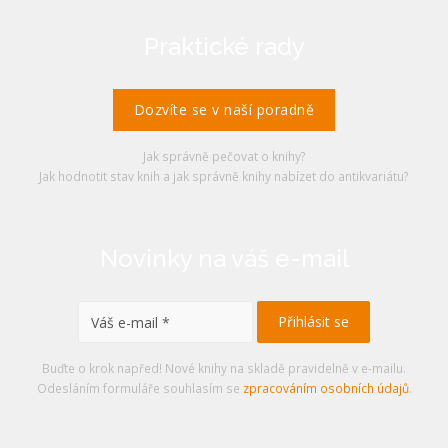
Praktické rady
Dozvíte se v naší poradně
Jak správně pečovat o knihy?
Jak hodnotit stav knih a jak správně knihy nabízet do antikvariátu?
Novinky na váš e-mail
Buďte o krok napřed! Nové knihy na skladě pravidelně v e-mailu.
Odesláním formuláře souhlasím se
zpracováním osobních údajů
.