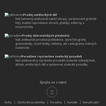
Prodej uměleckých děl
Náš kamenný antikvariát nabízí obrazy, zarámované grafické
listy, kvalitní reprodukce obrazů, plakáty, exlibrisy a
novoročenky.
Prodej sběratelských předmětů
Náš antikvariát prodává pohlednice, staré fotografie,
gramodesky, různé letáky, reklamy, ale i autogramy známých
osobností.
Poradíme i vystavíme znalecký posudek
Náš antikvariát je oprávněn provádět znalecké odhady knih,
sbírek, uměleckých děl a vystavovat znalecké posudky.
Spojte se s námi
Knihy
Obchodní podmínky
Poradna
Kontakt
Nenašli jste?