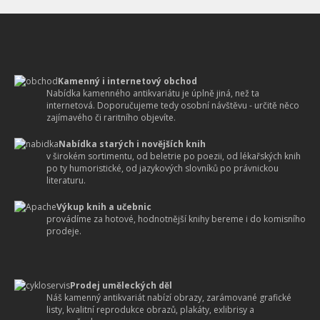
Kamenný i internetový obchod
Nabídka kamenného antikvariátu je úplně jiná, než ta
internetová. Doporučujeme tedy osobní návštěvu - určitě něco
zajímavého či raritního objevíte.
Nabídka starých i novějších knih
v širokém sortimentu, od beletrie po poezii, od lékařských knih
po ty humoristické, od jazykových slovníků po právnickou
literaturu.
Výkup knih a učebnic
provádíme za hotové, hodnotnější knihy bereme i do komisního
prodeje.
Prodej uměleckých děl
Náš kamenný antikvariát nabízí obrazy, zarámované grafické
listy, kvalitní reprodukce obrazů, plakáty, exlibrisy a