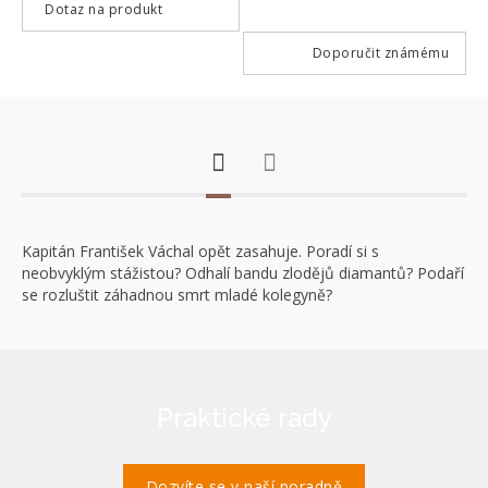
Dotaz na produkt
Doporučit známému
Kapitán František Váchal opět zasahuje. Poradí si s
neobvyklým stážistou? Odhalí bandu zlodějů diamantů? Podaří
se rozluštit záhadnou smrt mladé kolegyně?
Praktické rady
Dozvíte se v naší poradně