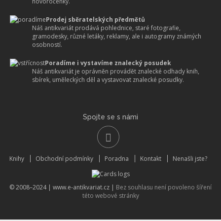
novoročenky.
Prodej sběratelských předmětů
Náš antikvariát prodává pohlednice, staré fotografie,
gramodesky, různé letáky, reklamy, ale i autogramy známých
osobností.
Poradíme i vystavíme znalecký posudek
Náš antikvariát je oprávněn provádět znalecké odhady knih,
sbírek, uměleckých děl a vystavovat znalecké posudky.
Spojte se s námi
Knihy
Obchodní podmínky
Poradna
Kontakt
Nenašli jste?
© 2008–2024 |
www.e-antikvariat.cz
|
Bez souhlasu není povoleno šíření
této webové stránky