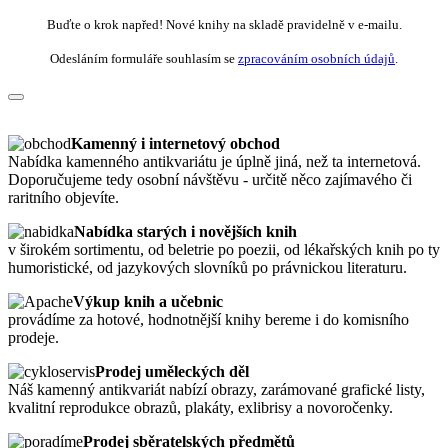
Buďte o krok napřed! Nové knihy na skladě pravidelně v e-mailu.
Odesláním formuláře souhlasím se
zpracováním osobních údajů
.
Kamenný i internetový obchod
Nabídka kamenného antikvariátu je úplně jiná, než ta internetová.
Doporučujeme tedy osobní návštěvu - určitě něco zajímavého či
raritního objevíte.
Nabídka starých i novějších knih
v širokém sortimentu, od beletrie po poezii, od lékařských knih po ty
humoristické, od jazykových slovníků po právnickou literaturu.
Výkup knih a učebnic
provádíme za hotové, hodnotnější knihy bereme i do komisního
prodeje.
Prodej uměleckých děl
Náš kamenný antikvariát nabízí obrazy, zarámované grafické listy,
kvalitní reprodukce obrazů, plakáty, exlibrisy a novoročenky.
Prodej sběratelských předmětů