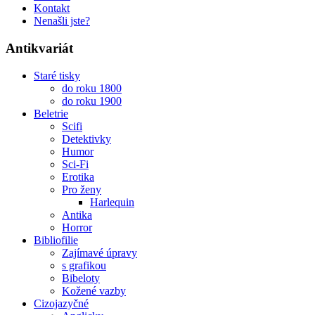
Kontakt
Nenašli jste?
Antikvariát
Staré tisky
do roku 1800
do roku 1900
Beletrie
Scifi
Detektivky
Humor
Sci-Fi
Erotika
Pro ženy
Harlequin
Antika
Horror
Bibliofilie
Zajímavé úpravy
s grafikou
Bibeloty
Kožené vazby
Cizojazyčné