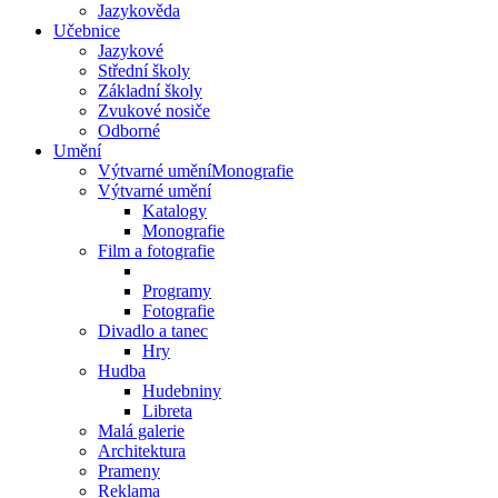
Jazykověda
Učebnice
Jazykové
Střední školy
Základní školy
Zvukové nosiče
Odborné
Umění
Výtvarné uměníMonografie
Výtvarné umění
Katalogy
Monografie
Film a fotografie
Programy
Fotografie
Divadlo a tanec
Hry
Hudba
Hudebniny
Libreta
Malá galerie
Architektura
Prameny
Reklama