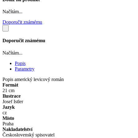
Načítám...
Doporučit známému
Doporučit známému
Načítám...
Popis
Parametry
Popis
americký levicový román
Formát
21 cm
Ilustrace
Josef Istler
Jazyk
cz
Místo
Praha
Nakladatelství
Československý spisovatel