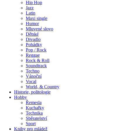
Hip Hop
Jazz
Latin
Maxi single
Humor
Mluvené slovo
Dětské
Divadlo
Pohádky
Pop / Rock
Reggae
Rock & Roll
Soundtrack
Techno
Vánoční
Vocal
World, & Country
Historie, politologie
Hobby
Řemesla
Kuchařky
Technika
Sběratelství
Sport
Knihy pro mládež