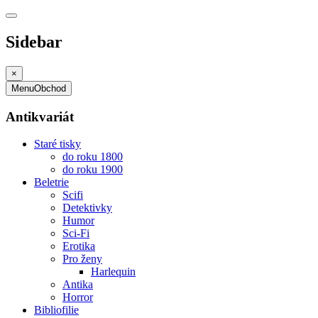
Sidebar
×
Menu
Obchod
Antikvariát
Staré tisky
do roku 1800
do roku 1900
Beletrie
Scifi
Detektivky
Humor
Sci-Fi
Erotika
Pro ženy
Harlequin
Antika
Horror
Bibliofilie