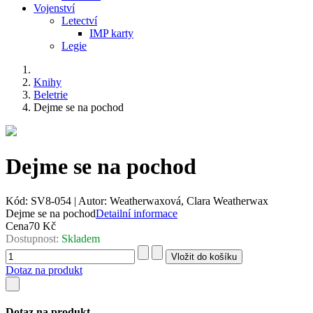
Vojenství
Letectví
IMP karty
Legie
Knihy
Beletrie
Dejme se na pochod
Dejme se na pochod
Kód:
SV8-054
|
Autor:
Weatherwaxová, Clara Weatherwax
Dejme se na pochod
Detailní informace
Cena
70 Kč
Dostupnost:
Skladem
Dotaz na produkt
Dotaz na produkt