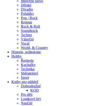
Mluvené slovo
Dětské
Divadlo
Pohádky
Pop / Rock
Reggae
Rock & Roll
Soundtrack
Techno
Vánoční
Vocal
World, & Country
Historie, politologie
Hobby
Řemesla
Kuchařky
Technika
Sběratelství
Sport
Knihy pro mládež
Dobrodružné
KOD
Pro děti
Loutkové hry
Naučné