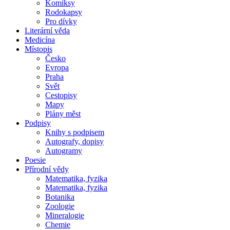
Komiksy
Rodokapsy
Pro dívky
Literární věda
Medicína
Místopis
Česko
Evropa
Praha
Svět
Cestopisy
Mapy
Plány měst
Podpisy
Knihy s podpisem
Autografy, dopisy
Autogramy
Poesie
Přírodní vědy
Matematika, fyzika
Matematika, fyzika
Botanika
Zoologie
Mineralogie
Chemie