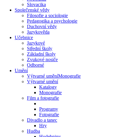
Slovacika
Společenské vědy
Filosofie a sociologie
Pedagogika a psychologie
Duchovní vědy
Jazykověda
Učebnice
Jazykové
Střední školy
Základní školy
Zvukové nosiče
Odborné
Umění
Výtvarné uměníMonografie
Výtvarné umění
Katalogy
Monografie
Film a fotografie
Programy
Fotografie
Divadlo a tanec
Hry
Hudba
Hudebniny