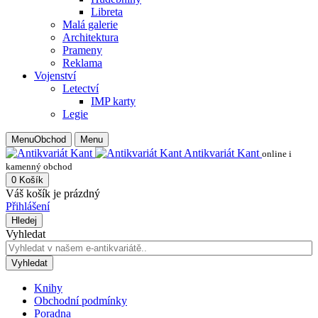
Libreta
Malá galerie
Architektura
Prameny
Reklama
Vojenství
Letectví
IMP karty
Legie
Menu
Obchod
Menu
Antikvariát Kant
online i
kamenný obchod
0
Košík
Váš košík je prázdný
Přihlášení
Hledej
Vyhledat
Vyhledat
Knihy
Obchodní podmínky
Poradna