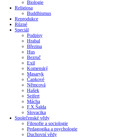
Biologie
Religiosa
Buddhismus
Reprodukce
Různé
Speciál
Podpisy
Hrabal
Březina
Hus
Bezruč
Exil
Komenský
Masaryk
Čapkové
Němcová
Hašek
Seifert
Mácha
F.X.Šalda
Slovacika
Společenské vědy
Filosofie a sociologie
Pedagogika a psychologie
Duchovní vědy