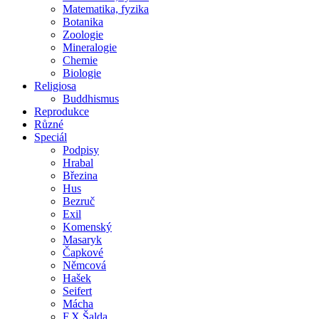
Matematika, fyzika
Botanika
Zoologie
Mineralogie
Chemie
Biologie
Religiosa
Buddhismus
Reprodukce
Různé
Speciál
Podpisy
Hrabal
Březina
Hus
Bezruč
Exil
Komenský
Masaryk
Čapkové
Němcová
Hašek
Seifert
Mácha
F.X.Šalda