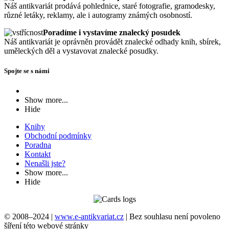
Náš antikvariát prodává pohlednice, staré fotografie, gramodesky,
různé letáky, reklamy, ale i autogramy známých osobností.
Poradíme i vystavíme znalecký posudek
Náš antikvariát je oprávněn provádět znalecké odhady knih, sbírek,
uměleckých děl a vystavovat znalecké posudky.
Spojte se s námi
Show more...
Hide
Knihy
Obchodní podmínky
Poradna
Kontakt
Nenašli jste?
Show more...
Hide
© 2008–2024 |
www.e-antikvariat.cz
|
Bez souhlasu není povoleno
šíření této webové stránky