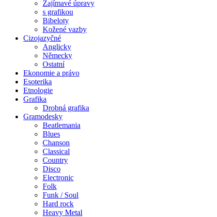
Zajímavé úpravy
s grafikou
Bibeloty
Kožené vazby
Cizojazyčné
Anglicky
Německy
Ostatní
Ekonomie a právo
Esoterika
Etnologie
Grafika
Drobná grafika
Gramodesky
Beatlemania
Blues
Chanson
Classical
Country
Disco
Electronic
Folk
Funk / Soul
Hard rock
Heavy Metal