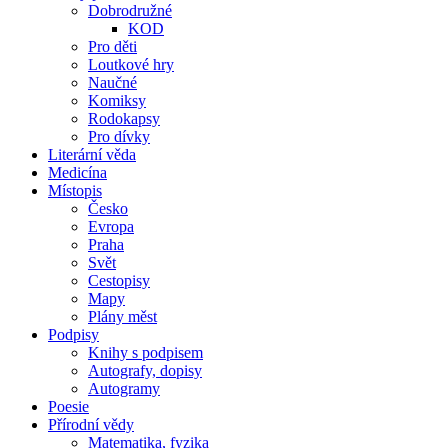
Dobrodružné
KOD
Pro děti
Loutkové hry
Naučné
Komiksy
Rodokapsy
Pro dívky
Literární věda
Medicína
Místopis
Česko
Evropa
Praha
Svět
Cestopisy
Mapy
Plány měst
Podpisy
Knihy s podpisem
Autografy, dopisy
Autogramy
Poesie
Přírodní vědy
Matematika, fyzika