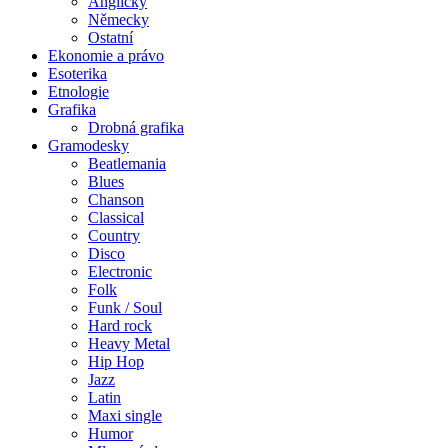
Anglicky
Německy
Ostatní
Ekonomie a právo
Esoterika
Etnologie
Grafika
Drobná grafika
Gramodesky
Beatlemania
Blues
Chanson
Classical
Country
Disco
Electronic
Folk
Funk / Soul
Hard rock
Heavy Metal
Hip Hop
Jazz
Latin
Maxi single
Humor