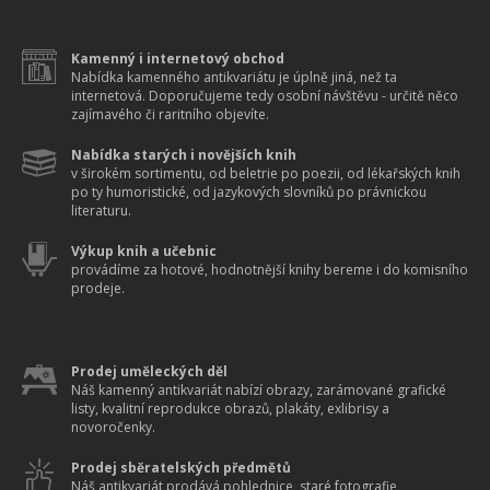
Kamenný i internetový obchod
Nabídka kamenného antikvariátu je úplně jiná, než ta
internetová. Doporučujeme tedy osobní návštěvu - určitě něco
zajímavého či raritního objevíte.
Nabídka starých i novějších knih
v širokém sortimentu, od beletrie po poezii, od lékařských knih
po ty humoristické, od jazykových slovníků po právnickou
literaturu.
Výkup knih a učebnic
provádíme za hotové, hodnotnější knihy bereme i do komisního
prodeje.
Prodej uměleckých děl
Náš kamenný antikvariát nabízí obrazy, zarámované grafické
listy, kvalitní reprodukce obrazů, plakáty, exlibrisy a
novoročenky.
Prodej sběratelských předmětů
Náš antikvariát prodává pohlednice, staré fotografie,