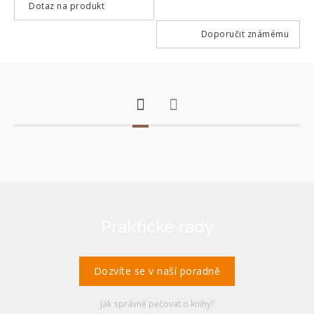
Dotaz na produkt
Doporučit známému
Praktické rady
Dozvíte se v naší poradně
Jak správně pečovat o knihy?