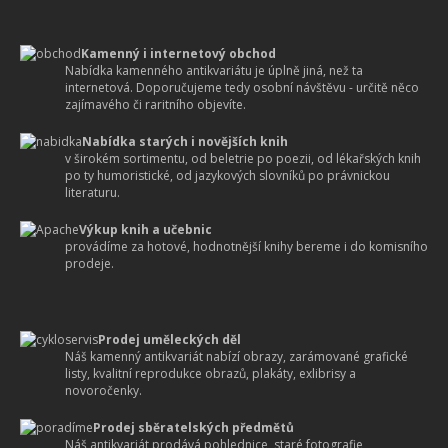
Kamenný i internetový obchod
Nabídka kamenného antikvariátu je úplně jiná, než ta
internetová. Doporučujeme tedy osobní návštěvu - určitě něco
zajímavého či raritního objevíte.
Nabídka starých i novějších knih
v širokém sortimentu, od beletrie po poezii, od lékařských knih
po ty humoristické, od jazykových slovníků po právnickou
literaturu.
Výkup knih a učebnic
provádíme za hotové, hodnotnější knihy bereme i do komisního
prodeje.
Prodej uměleckých děl
Náš kamenný antikvariát nabízí obrazy, zarámované grafické
listy, kvalitní reprodukce obrazů, plakáty, exlibrisy a
novoročenky.
Prodej sběratelských předmětů
Náš antikvariát prodává pohlednice, staré fotografie,