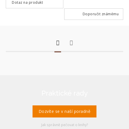
Dotaz na produkt
Doporučit známému
Praktické rady
Dozvíte se v naší poradně
Jak správně pečovat o knihy?