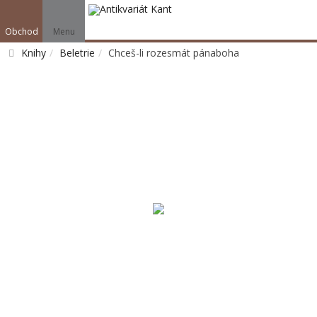
Obchod
Menu
Knihy
Beletrie
Chceš-li rozesmát pánaboha
Vyhledat